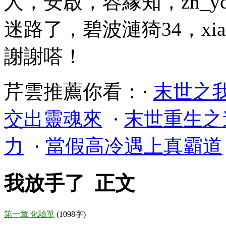
人，安啟，容緣知，zn_yc
迷路了，碧波漣猗34，xia
謝謝嗒！
芹雲推薦你看：·
末世之
交出靈魂來
·
末世重生之
力
·
當假高冷遇上真霸道
我放手了 正文
第一章 化驗單
(1098字)