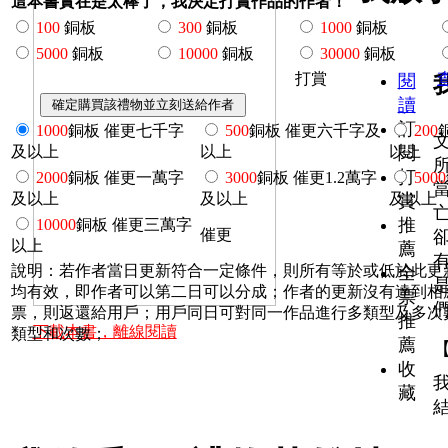
這本書實在是太棒了，我決定打賞作品的作者！
100
銅板
300
銅板
1000
銅板
5000
銅板
10000
銅板
30000
銅板
打賞
閱
讀
訂
1000
銅板 催更七千字
500
銅板 催更六千字及
200
及以上
以上
以上
閱
打
2000
銅板 催更一萬字
3000
銅板 催更1.2萬字
5000
及以上
及以上
及以上
賞
推
10000
銅板 催更三萬字
催更
以上
薦
說明：若作者當日更新符合一定條件，則所有等於或低於此更
全
均有效，即作者可以第二日可以分成；作者的更新沒有達到相
票
票，則返還給用戶；用戶同日可對同一作品進行多類型及多次
推
下載本書，離線閱讀
類型和次數；
薦
收
藏