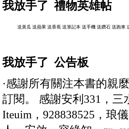
我放手了 禮物英雄帖
送黃瓜
送蘋果
送香蕉
送筆記本
送手機
送鑽石
送跑車
我放手了 公告板
·感謝所有關注本書的親麼
訂閱。 感謝安利331，三水
Iteuim，928838525