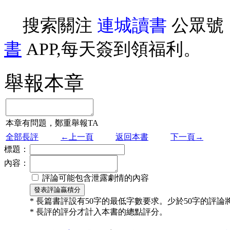
搜索關注
連城讀書
公眾號
書
APP,每天簽到領福利。
舉報本章
本章有問題，鄭重舉報TA
全部長評
←上一頁
返回本書
下一頁→
標題：
內容：
評論可能包含泄露劇情的內容
* 長篇書評設有50字的最低字數要求。少於50字的評
* 長評的評分才計入本書的總點評分。