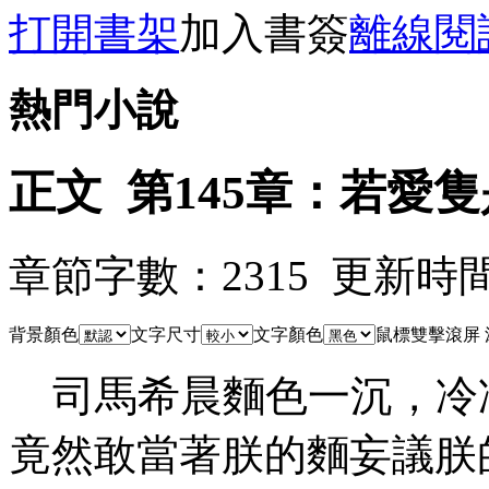
打開書架
加入書簽
離線閱
熱門小說
正文 第145章：若愛隻
章節字數：2315 更新時間：08
背景顏色
文字尺寸
文字顏色
鼠標雙擊滾屏
司馬希晨麵色一沉，冷冷
竟然敢當著朕的麵妄議朕