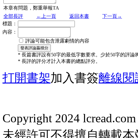
本章有問題，鄭重舉報TA
全部長評
←上一頁
返回本書
下一頁→
標題：
內容：
評論可能包含泄露劇情的內容
* 長篇書評設有50字的最低字數要求。少於50字的評
* 長評的評分才計入本書的總點評分。
打開書架
加入書簽
離線閱
Copyright 2024 lcread.c
未經許可不得擅自轉載本