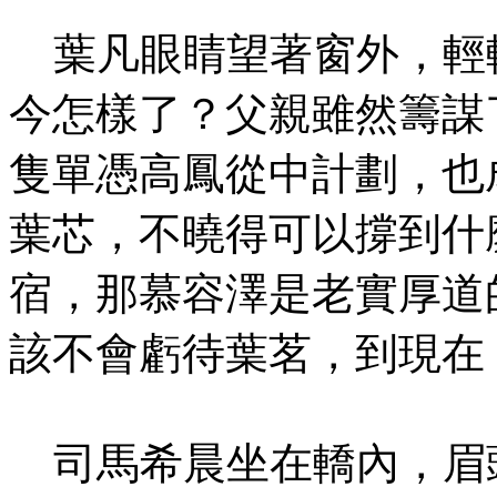
葉凡眼睛望著窗外，輕
今怎樣了？父親雖然籌謀
隻單憑高鳳從中計劃，也
葉芯，不曉得可以撐到什
宿，那慕容澤是老實厚道
該不會虧待葉茗，到現在
司馬希晨坐在轎內，眉