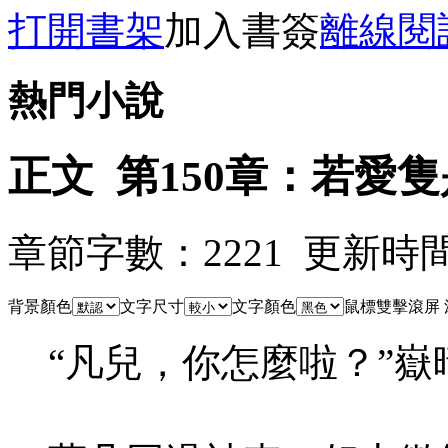
打開書架
加入書簽
離線閱
熱門小說
正文 第150章：若愛隻
章節字數：2221 更新時間：08
背景顏色
文字尺寸
文字顏色
鼠標雙擊滾屏
“凡兒，你怎麼啦？”嶽