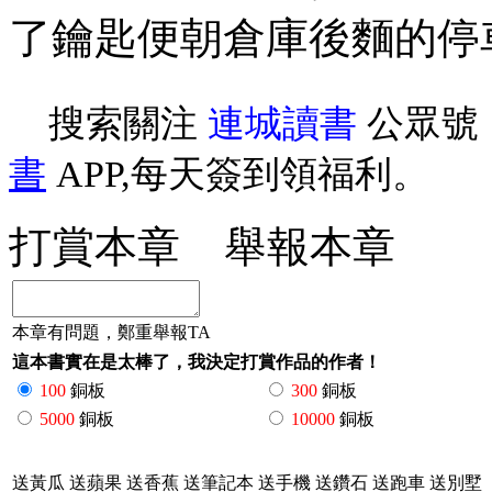
了鑰匙便朝倉庫後麵的停
搜索關注
連城讀書
公眾號
書
APP,每天簽到領福利。
打賞本章
舉報本章
本章有問題，鄭重舉報TA
這本書實在是太棒了，我決定打賞作品的作者！
100
銅板
300
銅板
5000
銅板
10000
銅板
送黃瓜
送蘋果
送香蕉
送筆記本
送手機
送鑽石
送跑車
送別墅