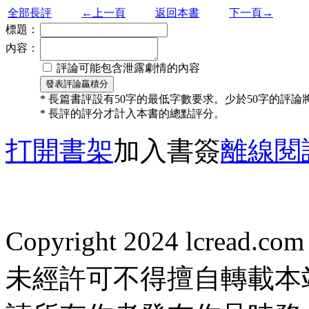
全部長評
←上一頁
返回本書
下一頁→
標題：
內容：
評論可能包含泄露劇情的內容
* 長篇書評設有50字的最低字數要求。少於50字的評
* 長評的評分才計入本書的總點評分。
打開書架
加入書簽
離線閱
Copyright 2024 lcread.c
未經許可不得擅自轉載本