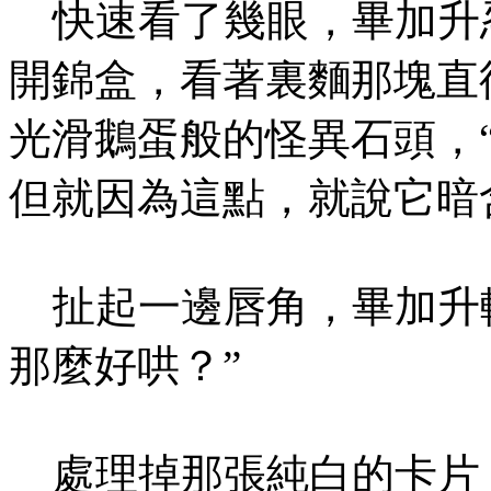
快速看了幾眼，畢加升忍
開錦盒，看著裏麵那塊直
光滑鵝蛋般的怪異石頭，
但就因為這點，就說它暗
扯起一邊唇角，畢加升輕
那麼好哄？”
處理掉那張純白的卡片