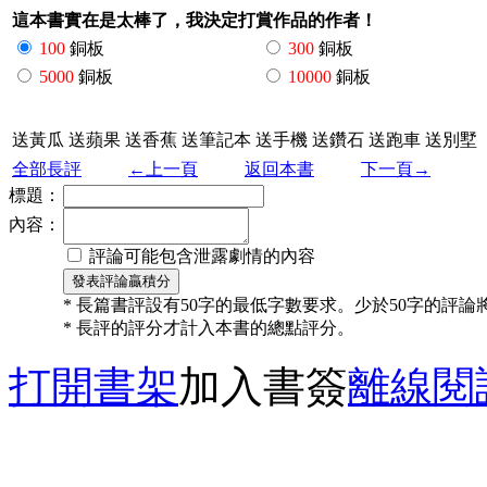
這本書實在是太棒了，我決定打賞作品的作者！
100
銅板
300
銅板
5000
銅板
10000
銅板
送黃瓜
送蘋果
送香蕉
送筆記本
送手機
送鑽石
送跑車
送別墅
全部長評
←上一頁
返回本書
下一頁→
標題：
內容：
評論可能包含泄露劇情的內容
* 長篇書評設有50字的最低字數要求。少於50字的評
* 長評的評分才計入本書的總點評分。
打開書架
加入書簽
離線閱