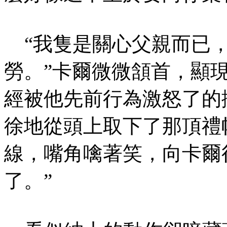
“我隻是關心父親而已，
勞。”卡爾微微頷首，顯
經被他先前行為激怒了的
徐地從頭上取下了那頂禮
線，嘴角噙著笑，向卡爾
了。”