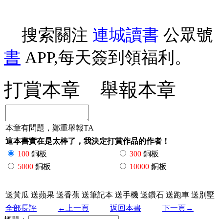
搜索關注
連城讀書
公眾號
書
APP,每天簽到領福利。
打賞本章
舉報本章
本章有問題，鄭重舉報TA
這本書實在是太棒了，我決定打賞作品的作者！
100
銅板
300
銅板
5000
銅板
10000
銅板
送黃瓜
送蘋果
送香蕉
送筆記本
送手機
送鑽石
送跑車
送別墅
全部長評
←上一頁
返回本書
下一頁→