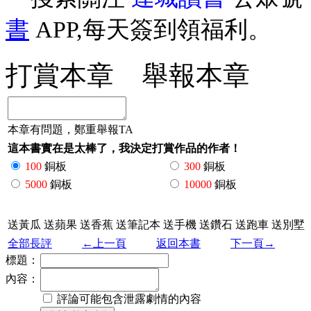
書
APP,每天簽到領福利。
打賞本章
舉報本章
本章有問題，鄭重舉報TA
這本書實在是太棒了，我決定打賞作品的作者！
100
銅板
300
銅板
5000
銅板
10000
銅板
送黃瓜
送蘋果
送香蕉
送筆記本
送手機
送鑽石
送跑車
送別墅
全部長評
←上一頁
返回本書
下一頁→
標題：
內容：
評論可能包含泄露劇情的內容