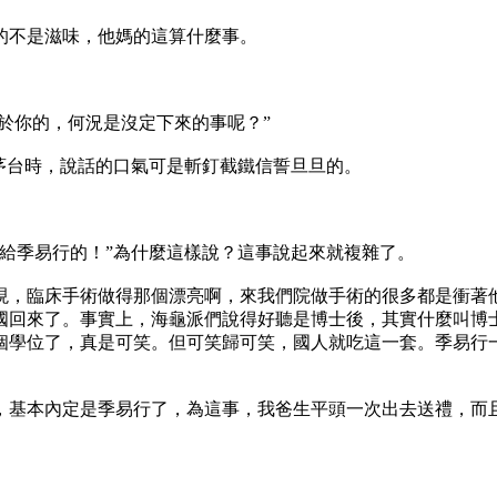
的不是滋味，他媽的這算什麼事。
於你的，何況是沒定下來的事呢？”
茅台時，說話的口氣可是斬釘截鐵信誓旦旦的。
給季易行的！”為什麼這樣說？這事說起來就複雜了。
，臨床手術做得那個漂亮啊，來我們院做手術的很多都是衝著
國回來了。事實上，海龜派們說得好聽是博士後，其實什麼叫博
個學位了，真是可笑。但可笑歸可笑，國人就吃這一套。季易行
基本內定是季易行了，為這事，我爸生平頭一次出去送禮，而