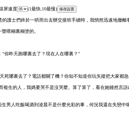
 滾屏速度
(1最快,10最慢)
的護士們終於一哄而出去辦交接班手續時，我悄然迅速地撤離
一聲喂糊裏糊塗的。
“你昨天跑哪裏去了？現在人在哪裏？”
天死哪裏去了？電話都關了機？你知不知道你玩失蹤把大家都急
而複生的人，我媽要哭不是沒哭麼。算了算了，看在她雖然言語
陌生男人吃飯喝酒到淩晨不是什麼光彩的事，何況我還在失戀中
。