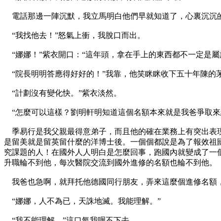
電話那邊一陣沉默，我立馬明白他們早就知道了，心裏沉沉
“我找他去！”怒氣上衝，我脫口而出。
“娜娜！”紫衣開口：“這年頭，拿在手上的東西都不一定是屬
“院長明明答應得好好的！”我靠，他笑眯眯收下五十年陳的
“計劃沒有變化快。”紫衣淡然。
“怎麼可以這樣？劉明軒明知道這個名額本來就是我爸爭取來
季易行是我父親最得意弟子，而且他的確在業務上有突出表現
是留美就是留英留什麼的洋博士後。一個個都說是為了報效祖
究課題的人！在國外人人明白是怎麼回事，跑國內就變成了一
升職輪不到他，每次醫院交流到國外進修的名額也輪不到他。
我爸也急啊，就拜托他德國同行朋友，弄來這麼個進修名額，
“娜娜，人不為已，天誅地滅。我能理解。”
“我不能理解。”這口氣我咽不下去。