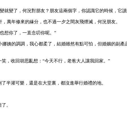
變就變了，何況對朋友？朋友這兩個字，你認識它的時候，它讀
軒，萬年修來的緣分，也不過一夕之間灰飛煙滅，何況朋友。
也想你了，一直念叨你呢。”
娜姨的調調，我心都柔了，結婚雖然有點可怕，但婚姻的副產
笑，收回胡思亂想：“今天不行，老爸大人讓我回家。”
倒了半灌可樂，還是在大堂裏，都沒進舉行婚禮的地。
錯了。