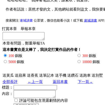
“哈哈哈哈哈。”我捧著電話大笑，謝紫衣，我愛你。
作者有話說：居然才發的文，其他網站就看到盜文，我快要
搜索關注
連城讀書
公眾號，微信也能看小說！或下載
連城讀書
AP
打賞本章
舉報本章
本章有問題，鄭重舉報TA
這本書實在是太棒了，我決定打賞作品的作者！
100
銅板
300
銅板
5000
銅板
10000
銅板
送黃瓜
送蘋果
送香蕉
送筆記本
送手機
送鑽石
送跑車
送別墅
全部長評
←上一頁
返回本書
下一頁→
標題：
內容：
評論可能包含泄露劇情的內容