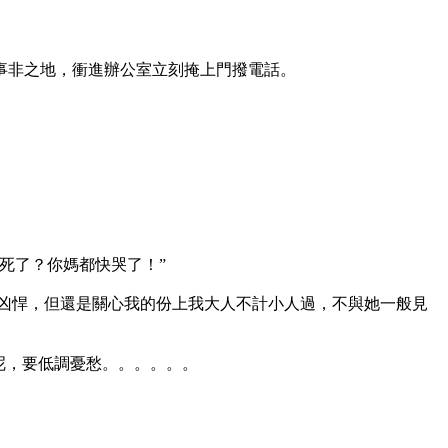
事非之地，衝進辦公室立刻掩上門撥電話。
死了？你媽都快哭了！”
凶悍，但還是關心我的份上我大人不計小人過，不與她一般見
呢，要低調憂愁。。。。。。