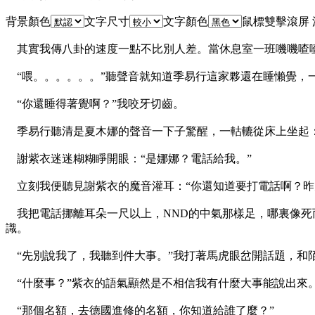
背景顏色
文字尺寸
文字顏色
鼠標雙擊滾屏
其實我傳八卦的速度一點不比別人差。當休息室一班嘰嘰喳喳
“喂。。。。。。”聽聲音就知道季易行這家夥還在睡懶覺，
“你還睡得著覺啊？”我咬牙切齒。
季易行聽清是夏木娜的聲音一下子驚醒，一軲轆從床上坐起：
謝紫衣迷迷糊糊睜開眼：“是娜娜？電話給我。”
立刻我便聽見謝紫衣的魔音灌耳：“你還知道要打電話啊？昨
我把電話挪離耳朵一尺以上，NND的中氣那樣足，哪裏像死
識。
“先別說我了，我聽到件大事。”我打著馬虎眼岔開話題，和
“什麼事？”紫衣的語氣顯然是不相信我有什麼大事能說出來
“那個名額，去德國進修的名額，你知道給誰了麼？”