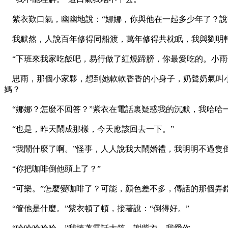
紫衣歎口氣，幽幽地說：“娜娜，你與他在一起多少年了？說
我默然，人說百年修得同船渡，萬年修得共枕眠，我與劉明
“下班來我家吃飯吧，易行做了紅燒蹄膀，你最愛吃的。小雨
思雨，那個小家夥，想到她軟軟香香的小身子，奶聲奶氣叫小
媽？
“娜娜？怎麼不回答？”紫衣在電話裏疑惑我的沉默，我哈哈一
“也是，昨天鬧成那樣，今天應該回去一下。”
“我鬧什麼了啊。”怪事，人人說我大鬧婚禮，我明明不過隻
“你把咖啡倒他頭上了？”
“可樂。”怎麼變咖啡了？可能，顏色差不多，傳話的那個弄
“管他是什麼。”紫衣頓了頓，接著說：“倒得好。”