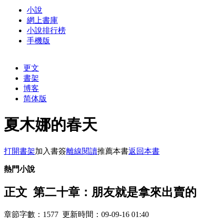
小說
網上書庫
小說排行榜
手機版
更文
書架
博客
简体版
夏木娜的春天
打開書架
加入書簽
離線閱讀
推薦本書
返回本書
熱門小說
正文 第二十章：朋友就是拿來出賣的
章節字數：1577 更新時間：09-09-16 01:40