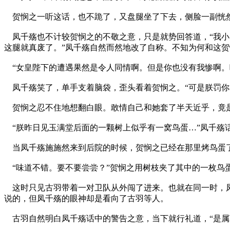
贺悯之一听这话，也不跪了，又盘腿坐了下去，侧脸一副恍然
凤千殇也不计较贺悯之的不敬之意，只是就势回答道，“我小
这腿就真废了。”凤千殇自然而然地改了自称。不知为何和这
“女皇陛下的遭遇果然是令人同情啊。但是你也没有我惨啊。
凤千殇笑了，单手支着脑袋，歪头看着贺悯之。“可是朕罚你
贺悯之忍不住地想翻白眼。敢情自己和她套了半天近乎，竟是
“朕昨日见玉满堂后面的一颗树上似乎有一窝鸟蛋…”凤千殇
当凤千殇施施然来到后院的时候，贺悯之已经在那里烤鸟蛋
“味道不错。要不要尝尝？”贺悯之用树枝夹了其中的一枚鸟
这时只见古羽带着一对卫队从外闯了进来。也就在同一时，凤
说的，但凤千殇的眼神却是看向了古羽等人。
古羽自然明白凤千殇话中的警告之意，当下就行礼道，“是属