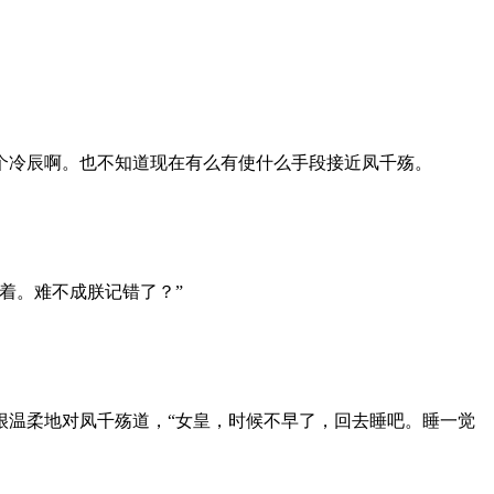
个冷辰啊。也不知道现在有么有使什么手段接近凤千殇。
着。难不成朕记错了？”
温柔地对凤千殇道，“女皇，时候不早了，回去睡吧。睡一觉