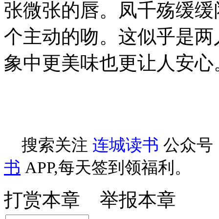
张微张的唇。凤千殇缓缓
个主动的吻。这似乎是两
象中更美味也更让人安心
搜索关注
连城读书
公众号
书
APP,每天签到领福利。
打赏本章
举报本章