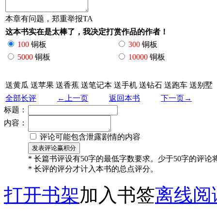
本章有问题，郑重举报TA
这本书实在是太棒了，我决定打赏作品的作者！
100
铜板
300
铜板
5000
铜板
10000
铜板
送黄瓜
送苹果
送香蕉
送笔记本
送手机
送钻石
送跑车
送别墅
全部长评
←上一页
返回本书
下一页→
标题：
内容：
评论可能包含泄露剧情的内容
* 长篇书评设有50字的最低字数要求。少于50字的评
* 长评的评分才计入本书的总点评分。
打开书架
加入书签
离线阅