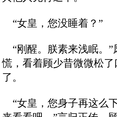
“女皇，您没睡着？”
“刚醒。朕素来浅眠。”
慌，看着顾少昔微微松了
了。
“女皇，您身子再这么下