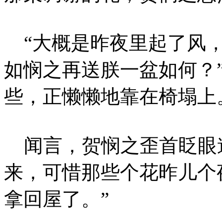
“大概是昨夜里起了风，
如悯之再送朕一盆如何？
些，正懒懒地靠在椅塌上
闻言，贺悯之歪首眨眼道
来，可惜那些个花昨儿个
拿回屋了。”