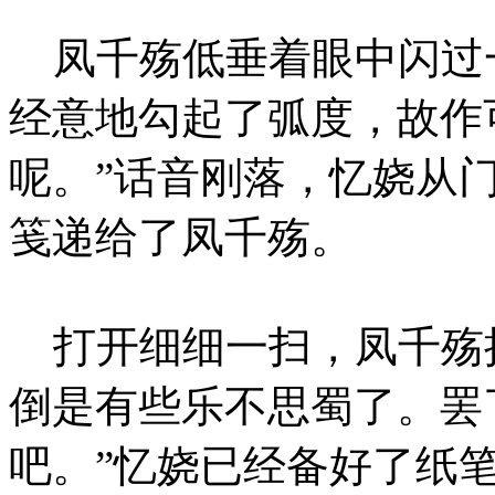
凤千殇低垂着眼中闪过
经意地勾起了弧度，故作
呢。”话音刚落，忆娆从
笺递给了凤千殇。
打开细细一扫，凤千殇挑
倒是有些乐不思蜀了。罢
吧。”忆娆已经备好了纸