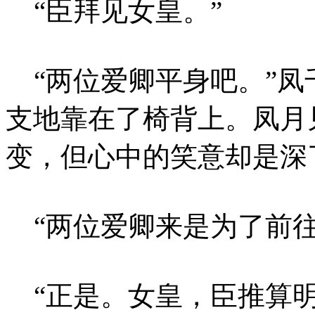
“臣拜见女皇。”
“两位爱卿平身吧。”凤
支地靠在了椅背上。凤月
变，但心中的笑意却是深
“两位爱卿来是为了前往
“正是。女皇，臣推算明