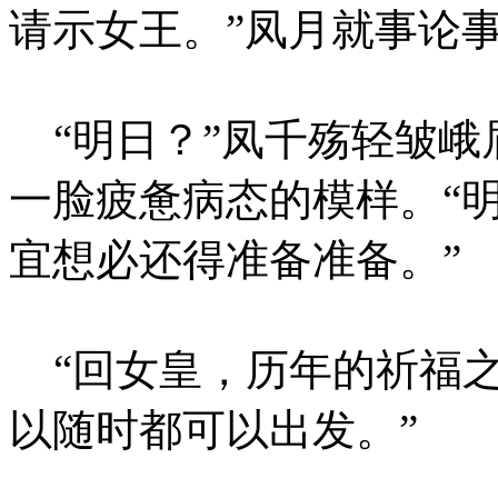
请示女王。”凤月就事论
“明日？”凤千殇轻皱峨
一脸疲惫病态的模样。“
宜想必还得准备准备。”
“回女皇，历年的祈福之
以随时都可以出发。”