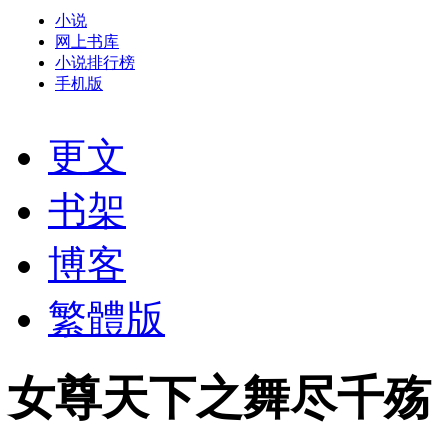
小说
网上书库
小说排行榜
手机版
更文
书架
博客
繁體版
女尊天下之舞尽千殇