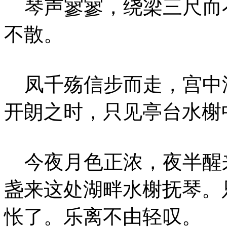
琴声寥寥，绕梁三尺而
不散。
凤千殇信步而走，宫中
开朗之时，只见亭台水榭
今夜月色正浓，夜半醒
盏来这处湖畔水榭抚琴。
怅了。乐离不由轻叹。