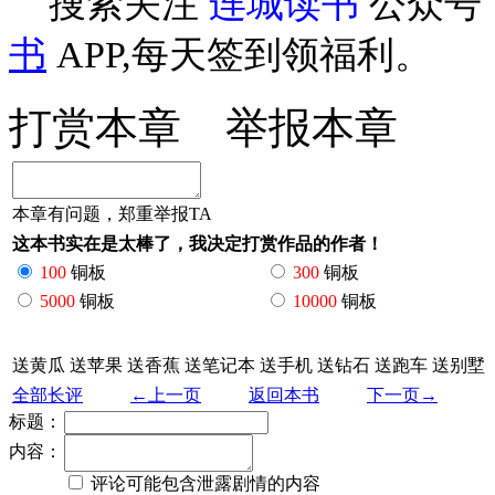
搜索关注
连城读书
公众号
书
APP,每天签到领福利。
打赏本章
举报本章
本章有问题，郑重举报TA
这本书实在是太棒了，我决定打赏作品的作者！
100
铜板
300
铜板
5000
铜板
10000
铜板
送黄瓜
送苹果
送香蕉
送笔记本
送手机
送钻石
送跑车
送别墅
全部长评
←上一页
返回本书
下一页→
标题：
内容：
评论可能包含泄露剧情的内容