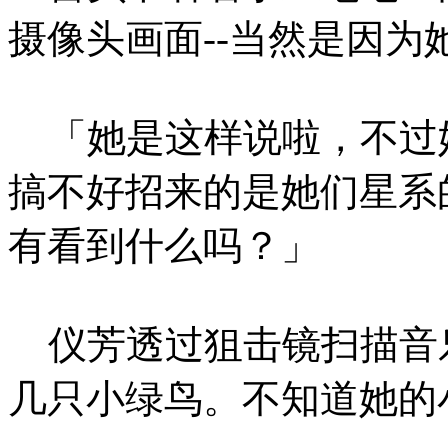
摄像头画面--当然是因为
「她是这样说啦，不过
搞不好招来的是她们星系
有看到什么吗？」
仪芳透过狙击镜扫描音
几只小绿鸟。不知道她的