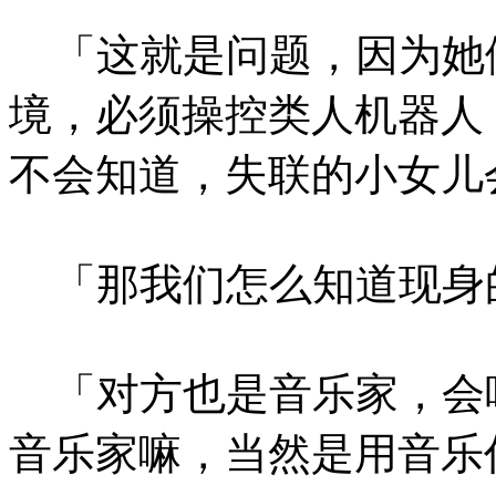
「这就是问题，因为她
境，必须操控类人机器人
不会知道，失联的小女儿
「那我们怎么知道现身
「对方也是音乐家，会
音乐家嘛，当然是用音乐