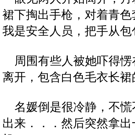
裙下掏出手枪，对着青色
我是安全人员，把手从包
周围有些人被她吓得愣
离开，包含白色毛衣长裙
名媛倒是很冷静，不慌
出来．．．然后突然拿出