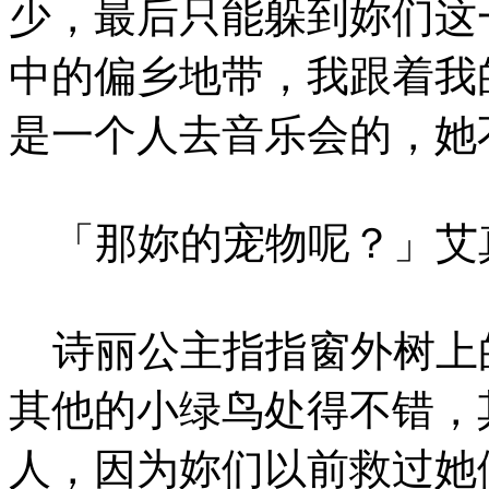
少，最后只能躲到妳们这
中的偏乡地带，我跟着我
是一个人去音乐会的，她
「那妳的宠物呢？」艾
诗丽公主指指窗外树上
其他的小绿鸟处得不错，
人，因为妳们以前救过她