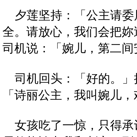
夕莲坚持：「公主请委
全。请放心，我们会把妳
司机说：「婉儿，第二间
司机回头：「好的。」
「诗丽公主，我叫婉儿，
女孩吃了一惊，只得承