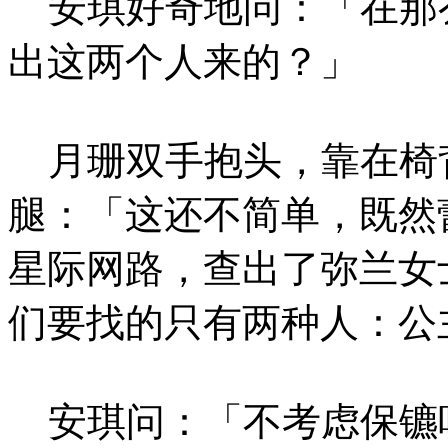
安琪好奇地问：「在那
出这两个人来的？」
月珊双手抱头，靠在椅
腿：「这还不简单，既然
星际网路，查出了弥兰女
们要找的只有两种人：公
安琪问：「不考虑保镳