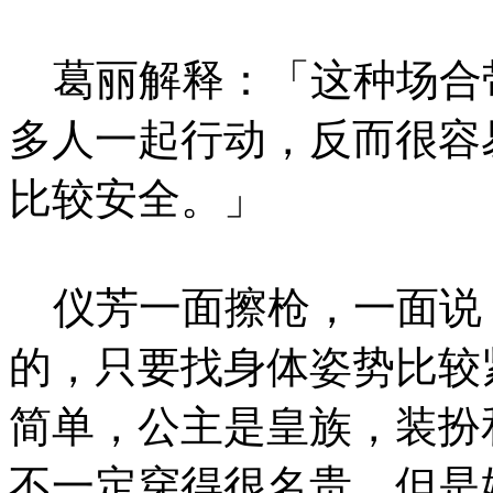
葛丽解释：「这种场合
多人一起行动，反而很容
比较安全。」
仪芳一面擦枪，一面说
的，只要找身体姿势比较
简单，公主是皇族，装扮
不一定穿得很名贵，但是