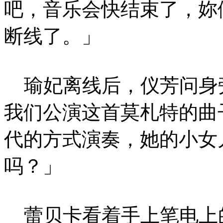
吧，音乐会快结束了，妳
断线了。」
瑜妃离线后，仪芳问身
我们公演这首莫札特的曲
代的方式演奏，她的小女
吗？」
蕾贝卡看着手上笔电上