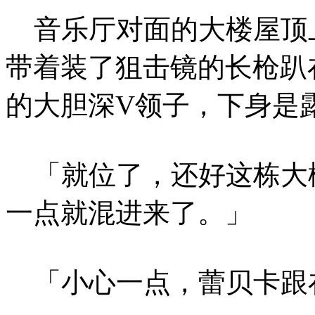
音乐厅对面的大楼屋顶
带着装了狙击镜的长枪趴
的大胆深V领子，下身是
「就位了，还好这栋大
一点就混进来了。」
「小心一点，蕾贝卡跟