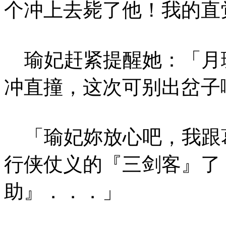
个冲上去毙了他！我的直
瑜妃赶紧提醒她：「月
冲直撞，这次可别出岔子
「瑜妃妳放心吧，我跟
行侠仗义的『三剑客』了
助』．．．」