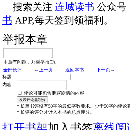
搜索关注
连城读书
公众号
书
APP,每天签到领福利。
举报本章
本章有问题，郑重举报TA
全部长评
←上一页
返回本书
下一页→
标题：
内容：
评论可能包含泄露剧情的内容
* 长篇书评设有50字的最低字数要求。少于50字的评
* 长评的评分才计入本书的总点评分。
打开书架
加入书签
离线阅