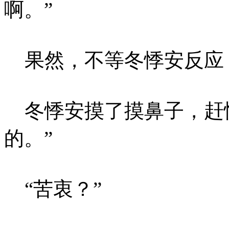
啊。”
果然，不等冬悸安反应
冬悸安摸了摸鼻子，赶忙
的。”
“苦衷？”