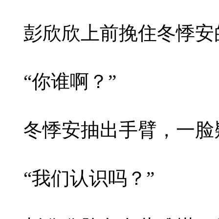
彭欣欣上前挽住冬悸安
“你谁啊？”
冬悸安抽出手臂，一脸
“我们认识吗？”