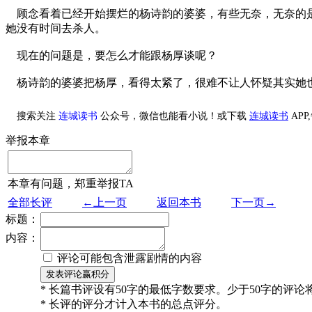
顾念看着已经开始摆烂的杨诗韵的婆婆，有些无奈，无奈的是
她没有时间去杀人。
现在的问题是，要怎么才能跟杨厚谈呢？
杨诗韵的婆婆把杨厚，看得太紧了，很难不让人怀疑其实她也
搜索关注
连城读书
公众号，微信也能看小说！或下载
连城读书
AP
举报本章
本章有问题，郑重举报TA
全部长评
←上一页
返回本书
下一页→
标题：
内容：
评论可能包含泄露剧情的内容
* 长篇书评设有50字的最低字数要求。少于50字的评
* 长评的评分才计入本书的总点评分。