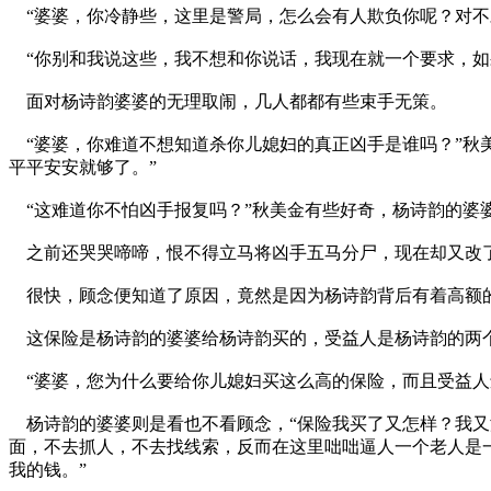
“婆婆，你冷静些，这里是警局，怎么会有人欺负你呢？对不
“你别和我说这些，我不想和你说话，我现在就一个要求，如
面对杨诗韵婆婆的无理取闹，几人都都有些束手无策。
“婆婆，你难道不想知道杀你儿媳妇的真正凶手是谁吗？”秋
平平安安就够了。”
“这难道你不怕凶手报复吗？”秋美金有些好奇，杨诗韵的婆
之前还哭哭啼啼，恨不得立马将凶手五马分尸，现在却又改
很快，顾念便知道了原因，竟然是因为杨诗韵背后有着高额
这保险是杨诗韵的婆婆给杨诗韵买的，受益人是杨诗韵的两
“婆婆，您为什么要给你儿媳妇买这么高的保险，而且受益人
杨诗韵的婆婆则是看也不看顾念，“保险我买了又怎样？我又
面，不去抓人，不去找线索，反而在这里咄咄逼人一个老人是
我的钱。”