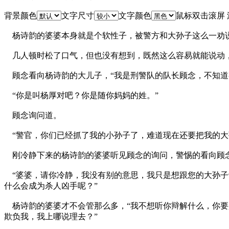
背景颜色
文字尺寸
文字颜色
鼠标双击滚屏
杨诗韵的婆婆本身就是个软性子，被警方和大孙子这么一劝说
几人顿时松了口气，但也没有想到，既然这么容易就能说动
顾念看向杨诗韵的大儿子，“我是刑警队的队长顾念，不知道
“你是叫杨厚对吧？你是随你妈妈的姓。”
顾念询问道。
“警官，你们已经抓了我的小孙子了，难道现在还要把我的大
刚冷静下来的杨诗韵的婆婆听见顾念的询问，警惕的看向顾
“婆婆，请你冷静，我没有别的意思，我只是想跟您的大孙子
什么会成为杀人凶手呢？”
杨诗韵的婆婆才不会管那么多，“我不想听你辩解什么，你要
欺负我，我上哪说理去？”