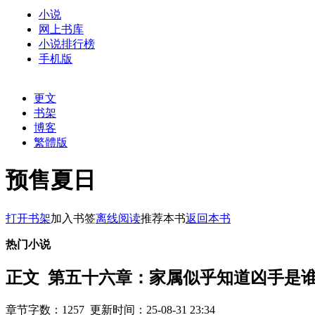
小说
网上书库
小说排行榜
手机版
更文
书架
博客
繁體版
预售夏日
打开书架
加入书签
离线阅读
推荐本书
返回本书
热门小说
正文 第五十六章：家属似乎知道凶手是
章节字数：1257 更新时间：25-08-31 23:34