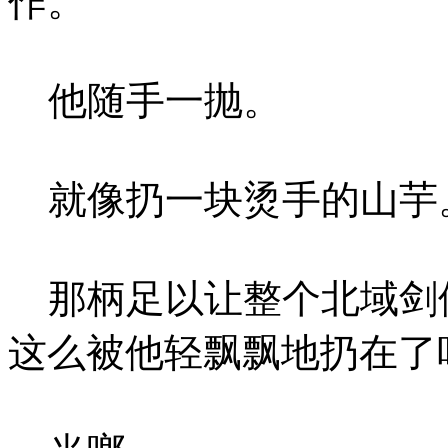
作。
他随手一抛。
就像扔一块烫手的山芋
那柄足以让整个北域剑修
这么被他轻飘飘地扔在了