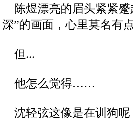
陈煜漂亮的眉头紧紧蹙起
深”的画面，心里莫名有
但...
他怎么觉得……
沈轻弦这像是在训狗呢