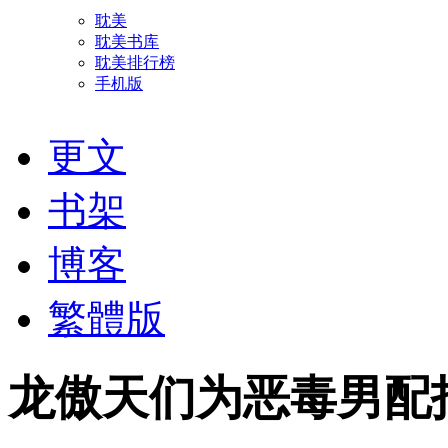
耽美
耽美书库
耽美排行榜
手机版
更文
书架
博客
繁體版
龙傲天们为恶毒男配