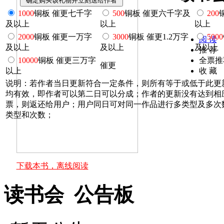
1000
铜板 催更七千字
500
铜板 催更六千字及
200
及以上
以上
以上
2000
铜板 催更一万字
3000
铜板 催更1.2万字
5000
阅 读
及以上
及以上
及以上
推 荐
10000
铜板 催更三万字
全票推
催更
以上
收 藏
说明：若作者当日更新符合一定条件，则所有等于或低于此更
均有效，即作者可以第二日可以分成；作者的更新没有达到相
票，则返还给用户；用户同日可对同一作品进行多类型及多次
类型和次数；
下载本书，离线阅读
读书会 公告板