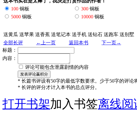
这本书实在是太棒了，我决定打赏作品的作者！
100
铜板
300
铜板
5000
铜板
10000
铜板
送黄瓜
送苹果
送香蕉
送笔记本
送手机
送钻石
送跑车
送别墅
全部长评
←上一页
返回本书
下一页→
标题：
内容：
评论可能包含泄露剧情的内容
* 长篇书评设有50字的最低字数要求。少于50字的评
* 长评的评分才计入本书的总点评分。
打开书架
加入书签
离线阅