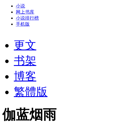
小说
网上书库
小说排行榜
手机版
更文
书架
博客
繁體版
伽蓝烟雨