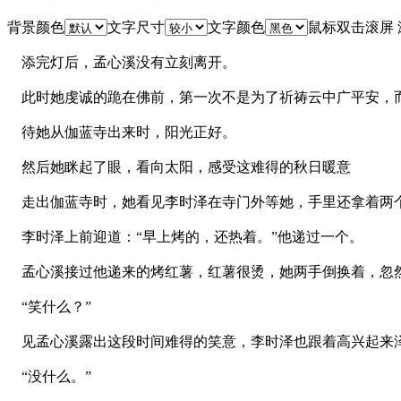
背景颜色
文字尺寸
文字颜色
鼠标双击滚屏
添完灯后，孟心溪没有立刻离开。
此时她虔诚的跪在佛前，第一次不是为了祈祷云中广平安，而
待她从伽蓝寺出来时，阳光正好。
然后她眯起了眼，看向太阳，感受这难得的秋日暖意
走出伽蓝寺时，她看见李时泽在寺门外等她，手里还拿着两
李时泽上前迎道：“早上烤的，还热着。”他递过一个。
孟心溪接过他递来的烤红薯，红薯很烫，她两手倒换着，忽
“笑什么？”
见孟心溪露出这段时间难得的笑意，李时泽也跟着高兴起来
“没什么。”