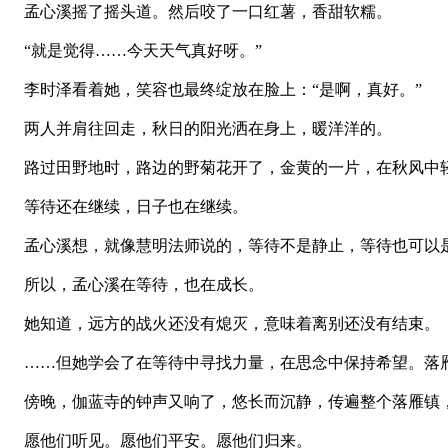
孟心溪摇了摇头道。然后咬了一口红薯，香甜软糯。
“就是觉得……今天天气真好呀。”
李时泽看着她，笑容也最终绽放在脸上：“是啊，真好。”
两人并肩往回走，秋日的阳光洒在身上，暖洋洋的。
路过田野地时，路边的野菊花开了，金黄的一片，在秋风中
等待还在继续，日子也在继续。
孟心溪想，就像慧明法师说的，等待不是静止，等待也可以是
所以，孟心溪在等待，也在成长。
她知道，远方的战火还没有熄灭，意味着离别还没有结束。
……但她学会了在等待中寻找力量，在思念中保持希望。落
傍晚，伽蓝寺的钟声又响了，悠长而沉静，传遍整个落雁镇
愿他们听见。愿他们平安。愿他们归来。