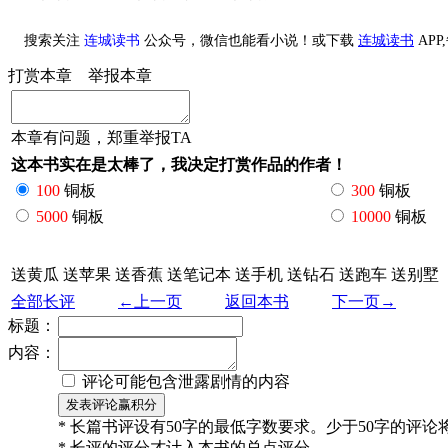
搜索关注
连城读书
公众号，微信也能看小说！或下载
连城读书
AP
打赏本章
举报本章
本章有问题，郑重举报TA
这本书实在是太棒了，我决定打赏作品的作者！
100
铜板
300
铜板
5000
铜板
10000
铜板
送黄瓜
送苹果
送香蕉
送笔记本
送手机
送钻石
送跑车
送别墅
全部长评
←上一页
返回本书
下一页→
标题：
内容：
评论可能包含泄露剧情的内容
* 长篇书评设有50字的最低字数要求。少于50字的评
* 长评的评分才计入本书的总点评分。