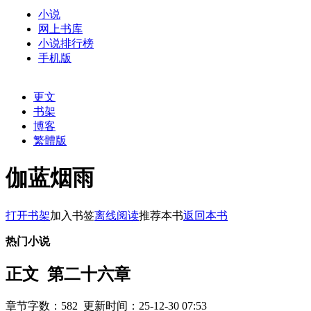
小说
网上书库
小说排行榜
手机版
更文
书架
博客
繁體版
伽蓝烟雨
打开书架
加入书签
离线阅读
推荐本书
返回本书
热门小说
正文 第二十六章
章节字数：582 更新时间：25-12-30 07:53