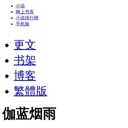
小说
网上书库
小说排行榜
手机版
更文
书架
博客
繁體版
伽蓝烟雨