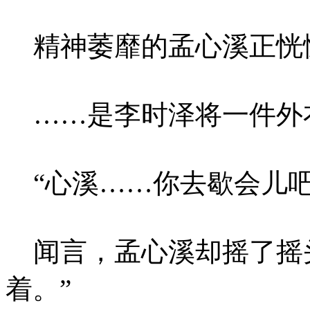
精神萎靡的孟心溪正恍
……是李时泽将一件外
“心溪……你去歇会儿吧
闻言，孟心溪却摇了摇头
着。”