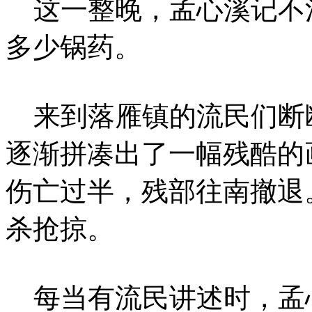
这一整晚，孟心溪记不
多少锅药。
来到落雁镇的流民们断
逐渐拼凑出了一幅残酷的
伤亡过半，残部往南撤退
杀抢掠。
每当有流民讲述时，孟