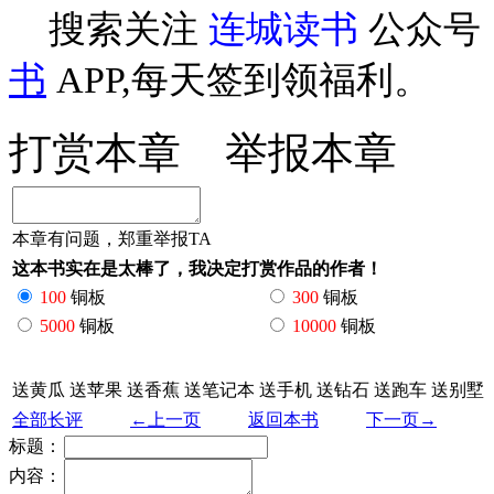
搜索关注
连城读书
公众号
书
APP,每天签到领福利。
打赏本章
举报本章
本章有问题，郑重举报TA
这本书实在是太棒了，我决定打赏作品的作者！
100
铜板
300
铜板
5000
铜板
10000
铜板
送黄瓜
送苹果
送香蕉
送笔记本
送手机
送钻石
送跑车
送别墅
全部长评
←上一页
返回本书
下一页→
标题：
内容：