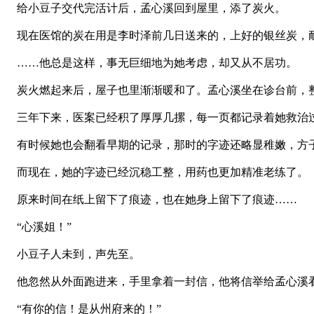
给小豆子交代完活计后，孟心溪回到屋里，添了炭火。
现在医馆的炭在用是李时泽前几日送来的，上好的银丝炭，耐
……他总是这样，事无巨细地为她考虑，却又从不居功。
炭火燃起来后，屋子也里渐渐暖和了。孟心溪坐在诊台前，
三年下来，医案已经积了厚厚几摞，每一页都记录着她救治
有时候她也会翻看早期的记录，那时的字迹还略显稚嫩，方
而现在，她的字迹已经沉稳工整，用药也更加精准老练了。
原来时间在纸上留下了痕迹，也在她身上留下了痕迹……
“心溪姐！”
小豆子人未到，声先至。
他忽然从外面跑进来，手里拿着一封信，他将信举给孟心溪
“有你的信！是从州府来的！”