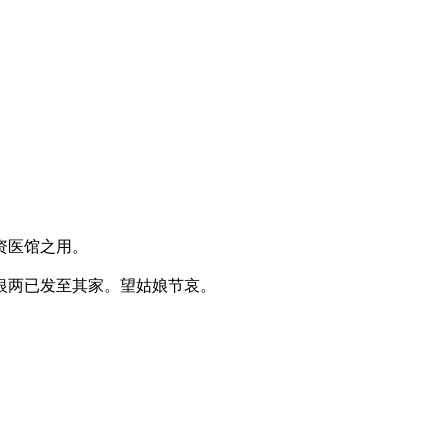
资医馆之用。
银两已发至其家。望姑娘节哀。