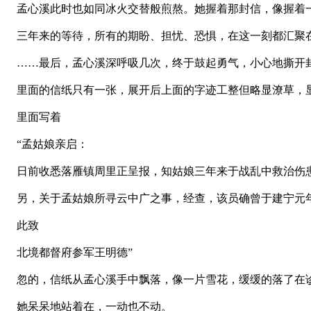
孟心溪此时也如同冰火交替般煎熬。她握着那封信，像握着
三年来的等待，所有的期盼、担忧、恐惧，在这一刻都汇聚
……最后，孟心溪深呼吸几次，终于鼓起勇气，小心地撕开
里面的信纸只有一张，展开后上面的字迹工整但略显潦草，
里面写着
“孟姑娘亲启：
日前收悉落雁镇周里正呈报，知姑娘三年来于战乱中救治伤患
另，关于孟姑娘所寻云中广之事，经查，该员确曾于建宁元年
此致
北境都督府参军王明德”
忽的，信纸从孟心溪手中飘落，像一片雪花，缓缓的落了在
她呆呆地站着在，一动也不动。