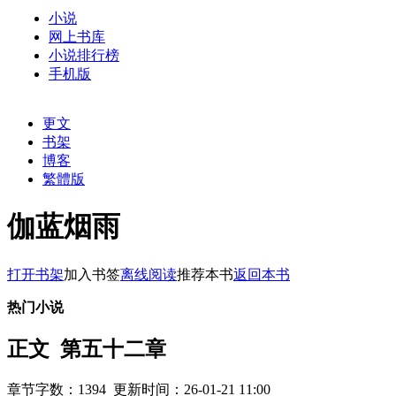
小说
网上书库
小说排行榜
手机版
更文
书架
博客
繁體版
伽蓝烟雨
打开书架
加入书签
离线阅读
推荐本书
返回本书
热门小说
正文 第五十二章
章节字数：1394 更新时间：26-01-21 11:00