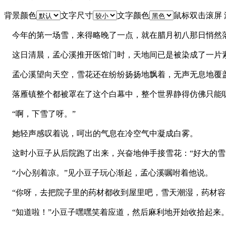
背景颜色
文字尺寸
文字颜色
鼠标双击滚屏
今年的第一场雪，来得略晚了一点，就在腊月初八那日悄然
这日清晨，孟心溪推开医馆门时，天地间已是被染成了一片
孟心溪望向天空，雪花还在纷纷扬扬地飘着，无声无息地覆
落雁镇整个都被罩在了这个白幕中，整个世界静得仿佛只能
“啊，下雪了呀。”
她轻声感叹着说，呵出的气息在冷空气中凝成白雾。
这时小豆子从后院跑了出来，兴奋地伸手接雪花：“好大的雪
“小心别着凉。”见小豆子玩心渐起，孟心溪嘱咐着他说。
“你呀，去把院子里的药材都收到屋里吧，雪天潮湿，药材容
“知道啦！”小豆子嘿嘿笑着应道，然后麻利地开始收拾起来