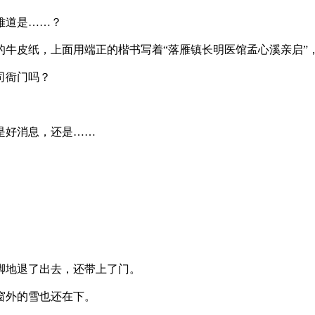
难道是……？
皮纸，上面用端正的楷书写着“落雁镇长明医馆孟心溪亲启”，
司衙门吗？
是好消息，还是……
脚地退了出去，还带上了门。
窗外的雪也还在下。