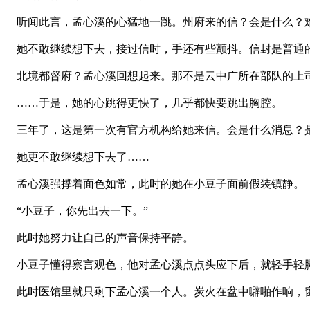
听闻此言，孟心溪的心猛地一跳。州府来的信？会是什么？
她不敢继续想下去，接过信时，手还有些颤抖。信封是普通的牛
北境都督府？孟心溪回想起来。那不是云中广所在部队的上
……于是，她的心跳得更快了，几乎都快要跳出胸腔。
三年了，这是第一次有官方机构给她来信。会是什么消息？
她更不敢继续想下去了……
孟心溪强撑着面色如常，此时的她在小豆子面前假装镇静。
“小豆子，你先出去一下。”
此时她努力让自己的声音保持平静。
小豆子懂得察言观色，他对孟心溪点点头应下后，就轻手轻
此时医馆里就只剩下孟心溪一个人。炭火在盆中噼啪作响，