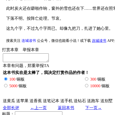
此时炭火还在噼啪作响，窗外的雪也还在下……世界还在照
下落不明。按阵亡处理。节哀。
这九个字，不过九个字而已。却像九把刀，扎进了她心里。
搜索关注
连城读书
公众号，微信也能看小说！或下载
连城读书
AP
打赏本章
举报本章
本章有问题，郑重举报TA
这本书实在是太棒了，我决定打赏作品的作者！
100
铜板
300
铜板
5000
铜板
10000
铜板
送黄瓜
送苹果
送香蕉
送笔记本
送手机
送钻石
送跑车
送别墅
全部长评
←上一页
返回本书
下一页→
标题：