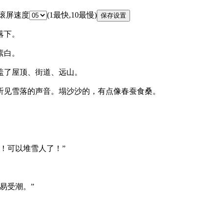
 滚屏速度
(1最快,10最慢)
落下。
素白。
盖了屋顶、街道、远山。
听见雪落的声音。塌沙沙的，有点像春蚕食桑。
！可以堆雪人了！”
易受潮。”
。