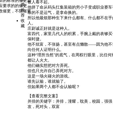
新的标准的催更票
被人看不起。
票
应要求的的催更
他拼了命从码头扛集装箱的穷小子变成职业赛车
推
数催更，不限催更
靠的不是运气，是拿命换的。
荐
所以他最烦那种生下来什么都有、什么都不在乎
收
人。
藏
庄尉诚正好就是这种人。
富四代，家里几代人的积累，手腕上戴的表够买
保时捷。
他不炫富，不张扬，甚至有点懒散——因为他不
向任何人证明什么。
这种“理所当然”的底气，在周权行眼里，比任何
都让人火大。
他们确实想把对方弄死。
但也只允许自己弄死对方。
这是一场火碰火的游戏。
谁先认输，谁就输了。
但如果两个人都不会认输呢？
【查看完整文案】
并排的关键字：
并排，潼耀，耽美，校园，强强
攻，死对头，双富