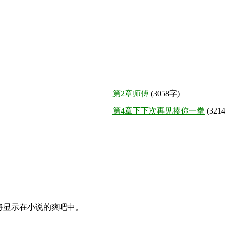
第2章师傅
(3058字)
第4章下下次再见揍你一拳
(321
论将显示在小说的爽吧中。