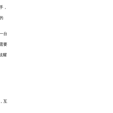
手，
的
一台
需要
炫耀
，互