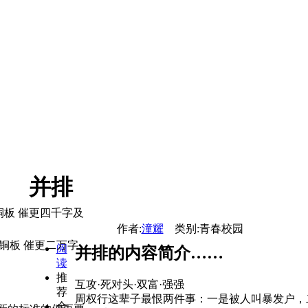
并排
铜板 催更四千字及
作者:
潼耀
类别:青春校园
铜板 催更二万字
阅
并排的内容简介……
读
推
互攻·死对头·双富·强强
荐
周权行这辈子最恨两件事：一是被人叫暴发户，
全