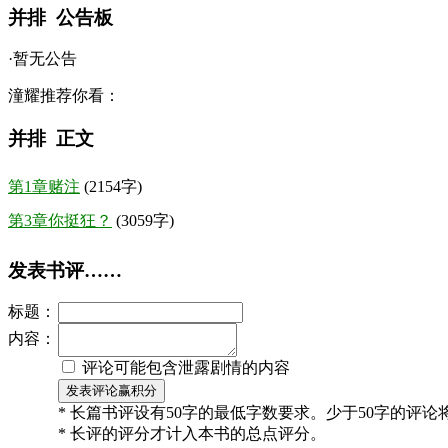
并排 公告板
·暂无公告
潼耀推荐你看：
并排 正文
第1章赌注
(2154字)
第3章你挺狂？
(3059字)
发表书评……
标题：
内容：
评论可能包含泄露剧情的内容
* 长篇书评设有50字的最低字数要求。少于50字的评
* 长评的评分才计入本书的总点评分。