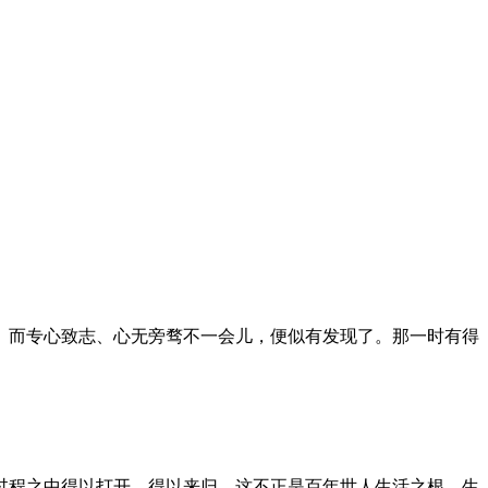
。而专心致志、心无旁骛不一会儿，便似有发现了。那一时有得
过程之中得以打开、得以来归，这不正是百年世人生活之根、生