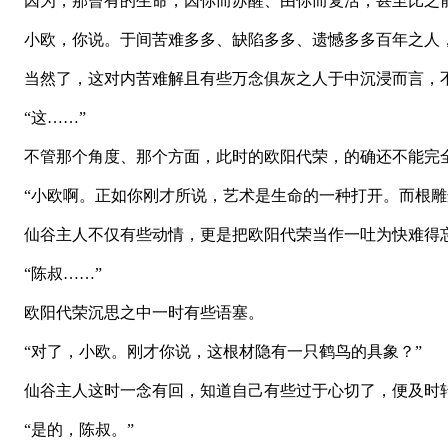
因为，那曾有的生命，因你而苏醒、由你而复活，甚至比之
小欧，你说。于间苦难多多、缺陷多多、遗憾多多百年之人
当然了，这对内苦难解且有些万念俱灰之人于中沉浸而言，不
“这……”
不管那个角度、那个方面，此时的欧阳代荣，的确还不能完
“小欧啊。正如你刚才所说，艺术是生命的一种打开。而根雕
仙谷主人不仅有些动情，更是把欧阳代荣当作一吐为快难得
“陈叔……”
欧阳代荣沉思之中一时有些语塞。
“对了，小欧。刚才你说，这根材隐有一只鹤鸟的具象？”
仙谷主人这时一念有回，知道自己有些过于心切了，便及时
“是的，陈叔。”