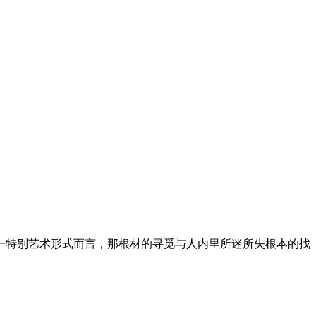
一特别艺术形式而言，那根材的寻觅与人内里所迷所失根本的找