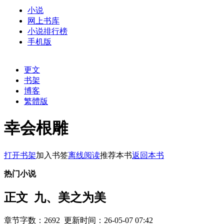
小说
网上书库
小说排行榜
手机版
更文
书架
博客
繁體版
幸会根雕
打开书架
加入书签
离线阅读
推荐本书
返回本书
热门小说
正文 九、美之为美
章节字数：2692 更新时间：26-05-07 07:42