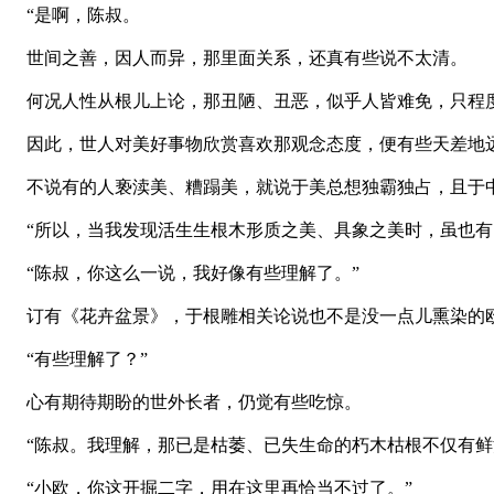
“是啊，陈叔。
世间之善，因人而异，那里面关系，还真有些说不太清。
何况人性从根儿上论，那丑陋、丑恶，似乎人皆难免，只程
因此，世人对美好事物欣赏喜欢那观念态度，便有些天差地
不说有的人亵渎美、糟蹋美，就说于美总想独霸独占，且于中
“所以，当我发现活生生根木形质之美、具象之美时，虽也有
“陈叔，你这么一说，我好像有些理解了。”
订有《花卉盆景》，于根雕相关论说也不是没一点儿熏染的
“有些理解了？”
心有期待期盼的世外长者，仍觉有些吃惊。
“陈叔。我理解，那已是枯萎、已失生命的朽木枯根不仅有鲜
“小欧，你这开掘二字，用在这里再恰当不过了。”