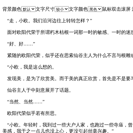
背景颜色
文字尺寸
文字颜色
鼠标双击滚屏
“走，小欧。我们沿河边往上转转怎样？”
面对欧阳代荣于所谓朽木枯根一词那一时的敏感、一时的迷
“好、好……”
紧随的欧阳代荣，似乎还在思索仙谷主人为什么不言与根雕
“小欧，我是这么想的。
发现美，是为了欣赏美。而于美的真正欣赏，首先是不是要与
仙谷主人于中刻意展开了话题。
“当然、当然……”
欧阳代荣似乎若有所思。
“小欧。年轻时，我到过一些大户人家，也跑过一些寺庙，曾
美感，我于之一点儿也没上心，更没引起丝毫兴趣。”