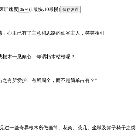
 滚屏速度
(1最快,10最慢)
惑，心里已有了主意和思路的仙谷主人，笑笑相引。
或根木一见倾心，却谓朽木枯根呢？
之有所爱护、有所周全，而不是简单占有？”
见过一些奇异根木所做画筒、花架、茶几、坐墩及凳子椅子之类