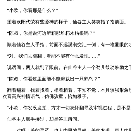
“小欧，你看那是什么？”
望着欧阳代荣有些凝神的样子，仙谷主人笑笑指了指前面。
“陈叔，你是说河边所积那堆朽木枯根吗？”
顺着仙谷主人手指，前面不远溪涧交汇一侧，有一堆显眼的
“对。我们去翻翻，看能不能有什么发现……”
说话间，两人就到了跟前。在仙谷主人一个劲儿鼓动鼓励之
“陈叔，你看这里面能不能剪裁出一只鹤鸟？”
翻着翻着，找着找着，相着相着，不知不觉，本具较强形象思
欢喜高兴神情语气，仿佛孩童，恰如稚子。
“小欧，你发没发觉，方才一切忘怀翻寻及审视过程，是不是
仙谷主人顺手接过，却是答非所问。
——对呀！美的寻觅，也人内里的寻根；美的发现，更人内里