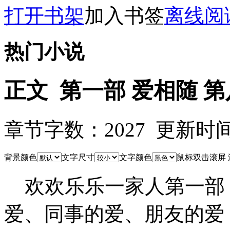
打开书架
加入书签
离线阅
热门小说
正文 第一部 爱相随 第
章节字数：2027 更新时间：13
背景颜色
文字尺寸
文字颜色
鼠标双击滚屏
欢欢乐乐一家人第一部：
爱、同事的爱、朋友的爱