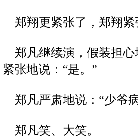
郑翔更紧张了，郑翔紧张
郑凡继续演，假装担心
紧张地说：“是。”
郑凡严肃地说：“少爷病
郑凡笑、大笑。