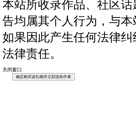
本站所收录作品、社区话
告均属其个人行为，与本
如果因此产生任何法律纠
法律责任。
关闭窗口