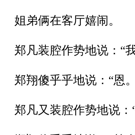
姐弟俩在客厅嬉闹。
郑凡装腔作势地说：“我
郑翔傻乎乎地说：“恩。
郑凡又装腔作势地说：“