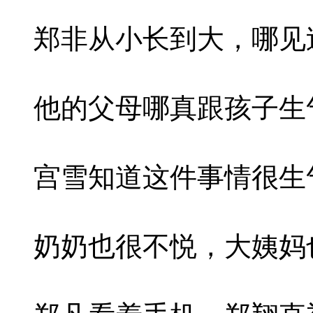
郑非从小长到大，哪见
他的父母哪真跟孩子生
宫雪知道这件事情很生
奶奶也很不悦，大姨妈