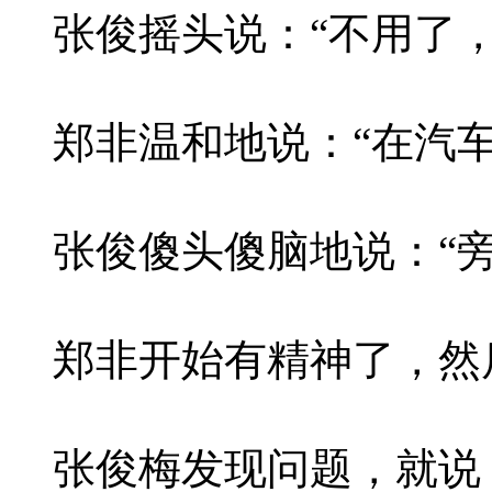
张俊摇头说：“不用了，
郑非温和地说：“在汽车
张俊傻头傻脑地说：“旁
郑非开始有精神了，然后
张俊梅发现问题，就说：