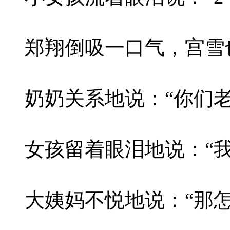
郑翔倒吸一口气，宫雪
奶奶关系地说：“你们老
女孩留着眼泪地说：“我
大姨妈不悦地说：“那怎