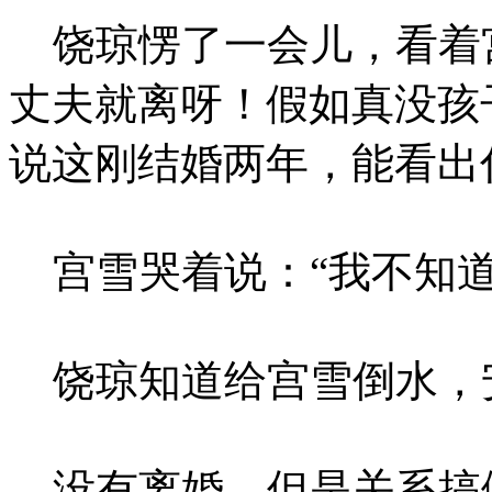
饶琼愣了一会儿，看着宫
丈夫就离呀！假如真没孩
说这刚结婚两年，能看出
宫雪哭着说：“我不知道
饶琼知道给宫雪倒水，
没有离婚，但是关系搞