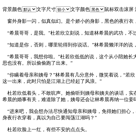
背景颜色
文字尺寸
文字颜色
鼠标双击滚屏
窗外身影一闪，似真似幻。是个娇小的身影，黑色的夜行衣，
“希晨哥哥，是我。”杜若欣立刻说，知道林希晨的武功，不
“知道是你，否则，哪里轮得到你说话。”林希晨懒洋洋的说，
“希晨哥哥，我想你啦。”杜若欣低低的说，这个从小陪她长
思也没有。所以偷偷跑了出来。”
“你瞒着母亲和姨母？”林希晨有几分意外，微笑着说，“若
这一出来，此时只怕是江湖上已经起了风浪。”
杜若欣低着头，不敢吭声。她偷听到姨母和姨夫的谈话，实在
希晨的婚事有关，难道除了她，姨母还会让林希晨再纳一位妾
“进来吧，我会想办法尽快通知母亲和姨母，免得她们担心，
身夜行衣穿着，真以为自己要闯荡江湖吗？”
杜若欣脸上一红，有些不安的点点头。