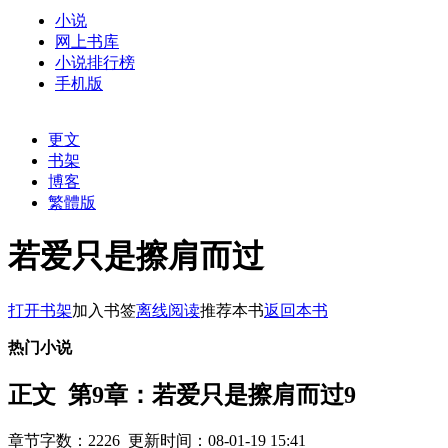
小说
网上书库
小说排行榜
手机版
更文
书架
博客
繁體版
若爱只是擦肩而过
打开书架
加入书签
离线阅读
推荐本书
返回本书
热门小说
正文 第9章：若爱只是擦肩而过9
章节字数：2226 更新时间：08-01-19 15:41