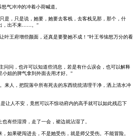
爷怒气冲冲的冲着小荷喊道。
只是，只是说，她要，她要去客栈，去客栈见那，那个，什
出，出不来……。”
让叶王府增些颜面，还真是要娶她不成！”叶王爷恼怒万分的看
庄主问问，也许可以知道些消息，若是有什么误会，也可以解释
里小姐的脾气拿到外面去用才好。”
。来人，把院落中所有死去的东西统统清理干净，洒上清水冲
真是让人不安，竟然可以不惊动府内的高手就可以如此残忍下
上也有些湿滑，走了一会，裙边就沾湿了。
来，如果硬闯进去，不是她受伤，就是师父受伤。不能冒险。