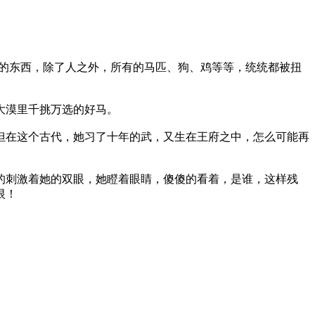
命的东西，除了人之外，所有的马匹、狗、鸡等等，统统都被扭
大漠里千挑万选的好马。
但在这个古代，她习了十年的武，又生在王府之中，怎么可能再
的刺激着她的双眼，她瞪着眼睛，傻傻的看着，是谁，这样残
恨！