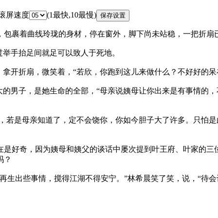
 滚屏速度
(1最快,10最慢)
包裹着曲线玲珑的身材，停在窗外，脚下尚未站稳，一把折扇
过举手抬足间就足可以致人于死地。
拿开折扇，微笑着，“若欣，你跑到这儿来做什么？不好好的呆
大的男子，是她生命的全部，“母亲说姨母让你出来是有事情的
欣，若是母亲知道了，定不会饶你，你如今胆子大了许多。只怕
是好奇，因为姨母和姨父的谈话中屡次提到叶王府、叶家的三
吗？
再生出些事情，搅得江湖不得安宁。”林希晨笑了笑，说，“待