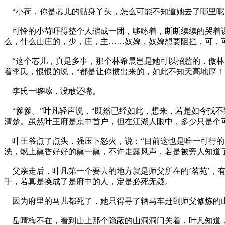
“小荷，你是芯儿的贴身丫头，怎么可能不知道她去了哪里呢
可怜的小荷吓得整个人缩成一团，哆嗦着，断断续续的哭着说
么，什么山庄的，少，庄，主……奴婢，奴婢想要阻拦，可，
“这个芯儿，真是多事，那个林希晨岂是她可以招惹的，傲林
着李氏，恨恨的说，“都是让你惯出来的，如此不知天高地厚！
李氏一哆嗦，没敢还嘴。
“爹爹。”叶凡轻声说，“既然已经如此，想来，若是如今找
清楚。虽然叶王府是京中首户，但在江湖人眼中，多少只是个
叶王爷点了点头，强压下怒火，说：“目前这也是唯一可行的
洗，燃上熏香好好的熏一熏，不许走露风声，若是被旁人知道
父亲走后，叶凡第一个要去的地方就是师父所在的‘茗苑’，
手，若真是换成了是府中的人，定是必死无疑。
因为府里的马儿都死了，她只得寻了辆马车赶到师父修炼的山
岳晴梅不在，看到山上那个隐蔽的山洞洞门关着，叶凡知道，