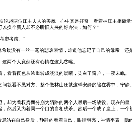
朋友说起两位庄主夫人的美貌，心中真是好奇，看着林庄主相貌
可以换个新人却不必听旧人哭的好办法，如何？”
考虑考虑。”
林希晨没有一丝一毫的悲哀表情，难道他忘记了自己的母亲，还
，这两个人竟然还有心情在这儿贫嘴。
，看着夜色从浓重转成淡淡的晨曦，染白了窗户，一夜未眠。
间就看不见对方。整个傲林山庄就这样安静的陷在雾中，宁静
，却为着权势而分崩为陌路的两个人最后一场战役。现在的皇
起，然后又为着同一个目的自相残杀。然后一个成了皇上，一个
希晨站在自己身后，静静的看着自己，眼睛明亮，神情平表，隐