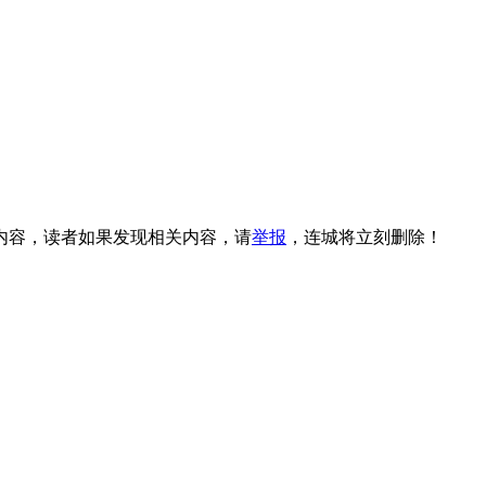
内容，读者如果发现相关内容，请
举报
，连城将立刻删除！