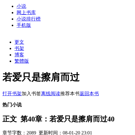
小说
网上书库
小说排行榜
手机版
更文
书架
博客
繁體版
若爱只是擦肩而过
打开书架
加入书签
离线阅读
推荐本书
返回本书
热门小说
正文 第40章：若爱只是擦肩而过40
章节字数：2089 更新时间：08-01-20 23:01