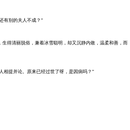
还有别的夫人不成？”
，生得清丽脱俗，兼着冰雪聪明，却又沉静内敛，温柔和善，而
人相提并论。原来已经过世了呀，是因病吗？”