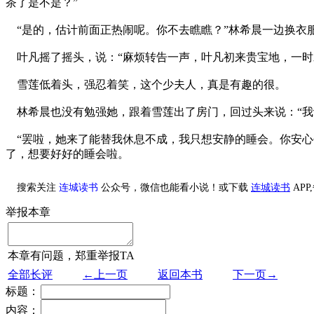
茶了是不是？”
“是的，估计前面正热闹呢。你不去瞧瞧？”林希晨一边换衣
叶凡摇了摇头，说：“麻烦转告一声，叶凡初来贵宝地，一时
雪莲低着头，强忍着笑，这个少夫人，真是有趣的很。
林希晨也没有勉强她，跟着雪莲出了房门，回过头来说：“我
“罢啦，她来了能替我休息不成，我只想安静的睡会。你安心
了，想要好好的睡会啦。
搜索关注
连城读书
公众号，微信也能看小说！或下载
连城读书
AP
举报本章
本章有问题，郑重举报TA
全部长评
←上一页
返回本书
下一页→
标题：
内容：