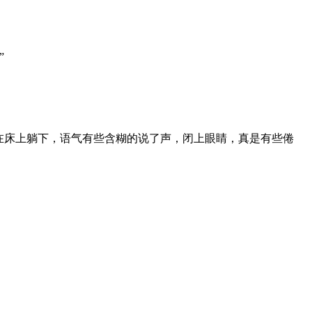
”
在床上躺下，语气有些含糊的说了声，闭上眼睛，真是有些倦