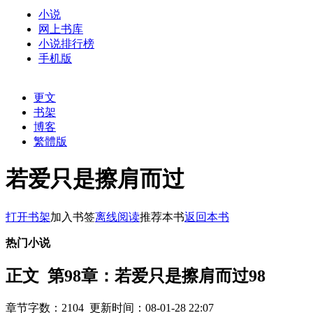
小说
网上书库
小说排行榜
手机版
更文
书架
博客
繁體版
若爱只是擦肩而过
打开书架
加入书签
离线阅读
推荐本书
返回本书
热门小说
正文 第98章：若爱只是擦肩而过98
章节字数：2104 更新时间：08-01-28 22:07