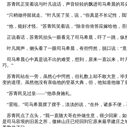
苏青民正笑着说与叶凡说话，声音轻轻的飘进司马希晨的耳朵
“只稍做停留就走。”叶凡笑了笑，说，“你真是不长记性，我
“他，能好才怪。”苏青民笑着说，“除非你肯答应嫁给他，否
正说着话，苏青民抬头一眼看见了司马希晨，吓了一跳，纵然
叶凡闻声，侧头看了一眼司马希晨，有些愕然，脱口说：“竟
司马希晨心中真是说不出的难受，想到，原来一直以来，叶凡
巧。”
苏青民站在一旁，虽然心中愕然，但礼数上却不敢大意，毕竟
变的道理。虽然他没有亲临他的登基大典，但，他知道他做了
“苏青民见过皇——”他恭身施礼。
“罢啦。”司马希晨摆了摆手，淡淡的说，“在外，诸多不便，
苏青民点了点头，“我一直随大哥在外做生意，很少回家，如
是司马容垠的旧居之所，傲林山庄已经回到它原来最早建庄之