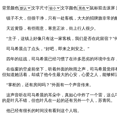
背景颜色
文字尺寸
文字颜色
鼠标双击滚屏
镇子不大，但很干净，只有一处客栈，大大的招牌旗非常的醒
天近黄昏，有些雨意，寒意正浓，街上行人很少。
“主子，这镇上好像只有这一家客栈，我们是否在此留宿？”
司马希晨点了点头，“好吧，即来之则安之。”
四年的征战，司马希晨已经习惯了在许多恶劣的环境中生存
在临窗的空桌前坐下，听着外面的秋雨之声，司马希晨觉得有
但知道她活着，却成了他今生最大的心安，心爱之人，能够鲜
“掌柜的，还有房间吗？”外面有一个声音传来。
这声音听在司马希晨的耳朵中，真如心中炸了一个雷，这么巧
的是叶凡不错，但也叶凡在一起的还有另外一个人，苏青民。
他已经有很长的时间没有看到这个人啦。