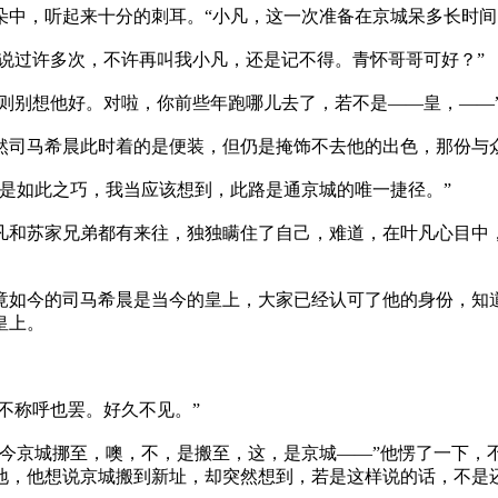
中，听起来十分的刺耳。“小凡，这一次准备在京城呆多长时间
说过许多次，不许再叫我小凡，还是记不得。青怀哥哥可好？”
则别想他好。对啦，你前些年跑哪儿去了，若不是——皇，——
司马希晨此时着的是便装，但仍是掩饰不去他的出色，那份与
是如此之巧，我当应该想到，此路是通京城的唯一捷径。”
和苏家兄弟都有来往，独独瞒住了自己，难道，在叶凡心目中，
如今的司马希晨是当今的皇上，大家已经认可了他的身份，知
皇上。
不称呼也罢。好久不见。”
今京城挪至，噢，不，是搬至，这，是京城——”他愣了一下，
地，他想说京城搬到新址，却突然想到，若是这样说的话，不是