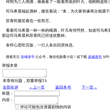
何明为三人倒酒，偷偷看了一眼着男装的叶凡，他刚刚是听三
司马希晨端起酒杯，微笑着说：“来，为大家有缘再次相遇干
苏青民微笑着也一饮而尽。
看着司马希晨一杯一杯的喝酒，叶凡有些愕然，知道司马希晨
那边司马希晨和苏青民已经连饮数杯。
各怀心思吃完饭，一行人各自回房休息。
搜索关注
连城读书
公众号，微信也能看小说！或下载
连城读书
AP
举报本章
本章有问题，郑重举报TA
全部长评
←上一页
返回本书
下一页→
标题：
内容：
评论可能包含泄露剧情的内容