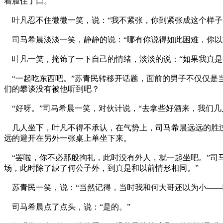
着脸住了口。
叶凡忍不住微微一笑，说：“我不紧张，你到紧张成这个样子
司马希晨淡淡一笑，静静的说：“哪有你说得如此困难，你以
叶凡一笑，掩饰了一下自己的情绪，淡淡的说：“如果我真是
“一起吃东西吧。”苏青民转移开话题，面前的男子不仅仅是
们的攀谈没有被他听到吧？
“好呀。”司马希晨一笑，对伙计说，“去拿些好酒来，我们几
几人坐下，叶凡不得不承认，在气势上，司马希晨远远的胜过
远的避开在另外一张桌上单坐下来。
“罢啦，你不必那般拘礼，此时没有外人，就一起坐吧。”司
场，此时除了缺了何公子外，到真是和以前情形相同。”
苏青民一笑，说：“当然记得，当时我和何大哥还以为小——
司马希晨点了点头，说：“是的。”