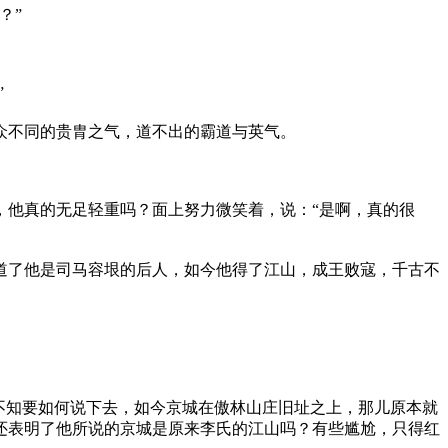
？”
”
众不同的贵胄之气，道不出的霸道与英气。
他真的无足轻重吗？面上努力微笑着，说：“是啊，真的很
道了他是司马容垠的后人，如今他得了江山，成王败寇，千古不
不知要如何说下去，如今京城在傲林山庄旧址之上，那儿原本就
还表明了他所说的京城是原来李氏的江山吗？有些尴尬，只得红