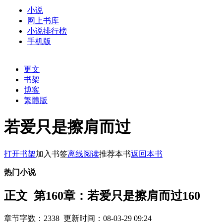
小说
网上书库
小说排行榜
手机版
更文
书架
博客
繁體版
若爱只是擦肩而过
打开书架
加入书签
离线阅读
推荐本书
返回本书
热门小说
正文 第160章：若爱只是擦肩而过160
章节字数：2338 更新时间：08-03-29 09:24