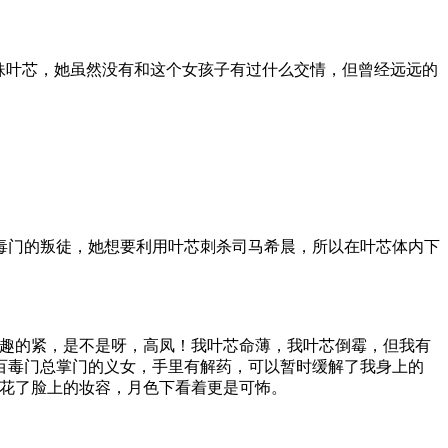
妹叶芯，她虽然没有和这个女孩子有过什么交情，但曾经远远的
毒门的叛徒，她想要利用叶芯刺杀司马希晨，所以在叶芯体内下
趣的紧，是不是呀，高凤！我叶芯命薄，我叶芯倒霉，但我有
百毒门总掌门的义女，手里有解药，可以暂时缓解了我身上的
弄花了脸上的妆容，月色下看着更是可怖。