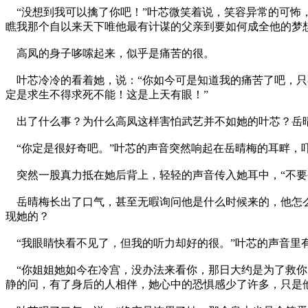
“没想到我可以擒了你吧！”叶芯微笑着说，笑容异常的可怖
瞧我那个自以来天下唯他最有计谋的父亲到要如何成全他的梦想
高凤的身子哆嗦起来，似乎是痛苦的很。
叶芯冷冷的看着她，说：“你如今可是知道我的痛苦了吧，只
定是求生不得求死不能！这是上天有眼！”
出了什么事？为什么高凤这样害怕武艺并不如她的叶芯？岳
“你定是很好奇吧。”叶芯的声音突然响起在岳晴梅的耳畔，
突然一股真力抵在她后背上，轻轻的声音传入她耳中，“不要
岳晴梅长出了口气，甚至无暇询问他是什么时候来的，他怎么
现她的？
“我眼睛快看不见了，但我的听力却好的很。”叶芯的声音里
“你姐姐她如今在冷宫，没办法来看你，那日大约是为了救你
静的问，有了身后的人相伴，她心中的恐惧感少了许多，只是