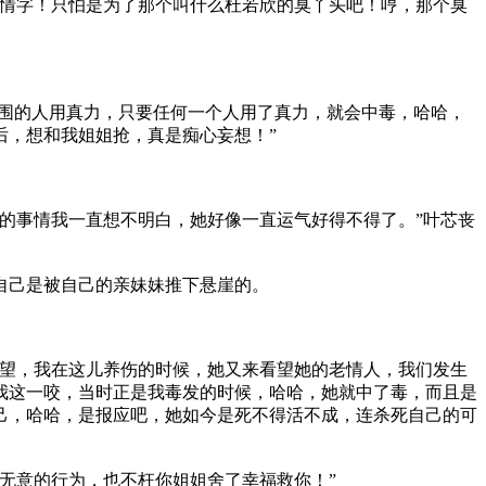
情字！只怕是为了那个叫什么杜若欣的臭丫头吧！哼，那个臭
周围的人用真力，只要任何一个人用了真力，就会中毒，哈哈，
后，想和我姐姐抢，真是痴心妄想！”
的事情我一直想不明白，她好像一直运气好得不得了。”叶芯丧
自己是被自己的亲妹妹推下悬崖的。
望，我在这儿养伤的时候，她又来看望她的老情人，我们发生
我这一咬，当时正是我毒发的时候，哈哈，她就中了毒，而且是
己，哈哈，是报应吧，她如今是死不得活不成，连杀死自己的可
无意的行为，也不枉你姐姐舍了幸福救你！”