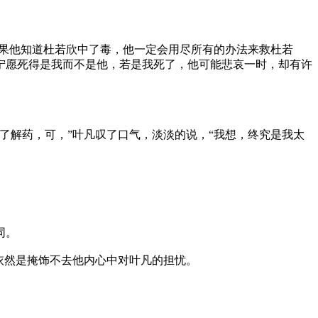
如果他知道杜若欣中了毒，他一定会用尽所有的办法来救杜若
宁愿死得是我而不是他，若是我死了，他可能悲哀一时，却有许
了解药，可，”叶凡叹了口气，淡淡的说，“我想，终究是我太
同。
依然是掩饰不去他内心中对叶凡的担忧。