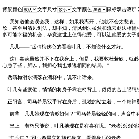
背景颜色
文字尺寸
文字颜色
鼠标双击滚屏
“我知道他会误会我，这样，如果我离开，他就不会太悲哀。
欣，甚至用清风剑法，却不知，清风剑法虽然和流云剑法相辅
多可能幸福的机会，毕竟这世上值得他爱，可以让他爱的女子
“凡儿——”岳晴梅伤心的看着叶凡，不知说什么才好。
“这种毒药虽然并不下在我身上，但是，我要救杜若欣，就必
心急了些，所以，我担心我也难逃相同的结局。”
岳晴梅泪水滴落在酒杯中，说不出话来。
叶凡有些疲倦，悄悄的将身子靠在椅背上，倦倦的合上眼睛
正阳宫，司马希晨双手背在身后，孤独的站立着，一个精神矍
“前辈，凡儿她现在情形如何？”司马希晨轻轻的问，声音中
“皇上，老朽只能说，叶凡她现在是有喜有忧。”老者淡淡的说
“怎么讲？”司马希晨立刻转过身来，看着身后的老者。