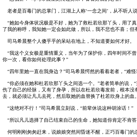
老者是百毒门的总掌门，江湖上人称‘一念之间’，从不听人
“她如今身体状况极是不好，她为了救杜若欣那丫头，用了真力
了我的称呼，我知她一定会如此做，所以，我不悲也不喜；但
司马希晨整个人傻乎乎的呆站在地上，不知道要如何才好。
“我这个义女极是重情重义，当年为了保护你，四年时间不曾
你一次，看你如何处理此事？”
“四年里她一直在我身边？”司马希晨愕然的看着老者，“难
“你必须在她和杜若欣那丫头之间选一个。”老者简单的说，
伤了自己的经脉，又有了身孕，所以在杜若欣毒发前，根本没
去，就必须让凡儿去死，然后取她的血替换了杜若欣身上的血。
“这绝对不行！”司马希晨立刻说，“前辈休说这种胡涂话！”
“所以凡儿选择了自己结束自己的生命，她知道你肯定不肯答
何明刚刚匆匆赶来，说娘娘突然间昏迷不醒，正巧百毒门的