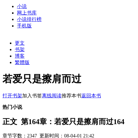
小说
网上书库
小说排行榜
手机版
更文
书架
博客
繁體版
若爱只是擦肩而过
打开书架
加入书签
离线阅读
推荐本书
返回本书
热门小说
正文 第164章：若爱只是擦肩而过164
章节字数：2347 更新时间：08-04-01 21:42