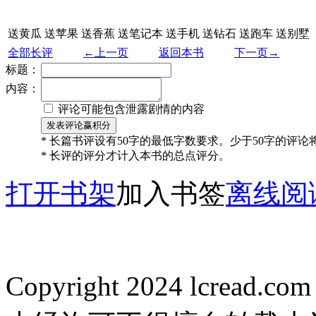
送黄瓜
送苹果
送香蕉
送笔记本
送手机
送钻石
送跑车
送别墅
全部长评
←上一页
返回本书
下一页→
标题：
内容：
评论可能包含泄露剧情的内容
* 长篇书评设有50字的最低字数要求。少于50字的评
* 长评的评分才计入本书的总点评分。
打开书架
加入书签
离线阅
Copyright 2024 lcread.c