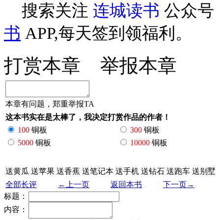
搜索关注
连城读书
公众号
书
APP,每天签到领福利。
打赏本章
举报本章
本章有问题，郑重举报TA
这本书实在是太棒了，我决定打赏作品的作者！
100
铜板
300
铜板
5000
铜板
10000
铜板
送黄瓜
送苹果
送香蕉
送笔记本
送手机
送钻石
送跑车
送别墅
全部长评
←上一页
返回本书
下一页→
标题：
内容：