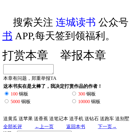
搜索关注
连城读书
公众号
书
APP,每天签到领福利。
打赏本章
举报本章
本章有问题，郑重举报TA
这本书实在是太棒了，我决定打赏作品的作者！
100
铜板
300
铜板
5000
铜板
10000
铜板
送黄瓜
送苹果
送香蕉
送笔记本
送手机
送钻石
送跑车
送别墅
全部长评
←上一页
返回本书
下一页→