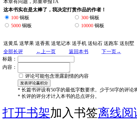
本章有问题，郑重举报TA
这本书实在是太棒了，我决定打赏作品的作者！
100
铜板
300
铜板
5000
铜板
10000
铜板
送黄瓜
送苹果
送香蕉
送笔记本
送手机
送钻石
送跑车
送别墅
全部长评
←上一页
返回本书
下一页→
标题：
内容：
评论可能包含泄露剧情的内容
* 长篇书评设有50字的最低字数要求。少于50字的评
* 长评的评分才计入本书的总点评分。
打开书架
加入书签
离线阅