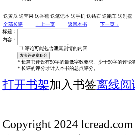
送黄瓜
送苹果
送香蕉
送笔记本
送手机
送钻石
送跑车
送别墅
全部长评
←上一页
返回本书
下一页→
标题：
内容：
评论可能包含泄露剧情的内容
* 长篇书评设有50字的最低字数要求。少于50字的评
* 长评的评分才计入本书的总点评分。
打开书架
加入书签
离线阅
Copyright 2024 lcread.c