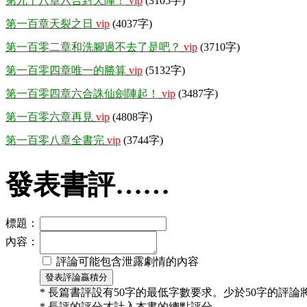
第九十八章六合封天陣！
vip
(3105字)
第一百章天裂之日
vip
(4037字)
第一百零二章和洗腳過不去了是吧？
vip
(3710字)
第一百零四章唯一的勝算
vip
(5132字)
第一百零四章六合誅仙劍陣起！
vip
(3487字)
第一百零六章再見
vip
(4808字)
第一百零八章全書完
vip
(3744字)
發表書評……
標題：
內容：
評論可能包含泄露劇情的內容
* 長篇書評設有50字的最低字數要求。少於50字的評
* 長評的評分才計入本書的總點評分。