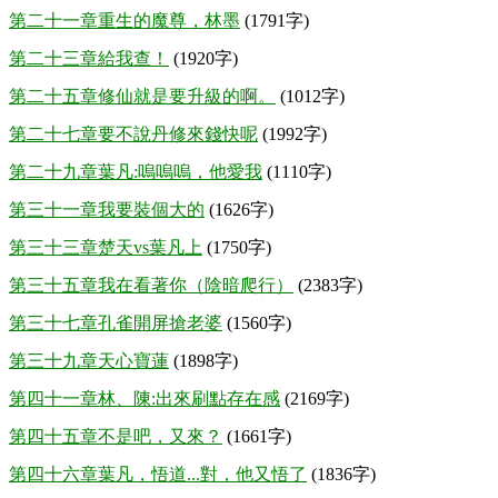
第二十一章重生的魔尊，林墨
(1791字)
第二十三章給我查！
(1920字)
第二十五章修仙就是要升級的啊。
(1012字)
第二十七章要不說丹修來錢快呢
(1992字)
第二十九章葉凡:嗚嗚嗚，他愛我
(1110字)
第三十一章我要裝個大的
(1626字)
第三十三章楚天vs葉凡上
(1750字)
第三十五章我在看著你（陰暗爬行）
(2383字)
第三十七章孔雀開屏搶老婆
(1560字)
第三十九章天心寶蓮
(1898字)
第四十一章林、陳:出來刷點存在感
(2169字)
第四十五章不是吧，又來？
(1661字)
第四十六章葉凡，悟道...對，他又悟了
(1836字)