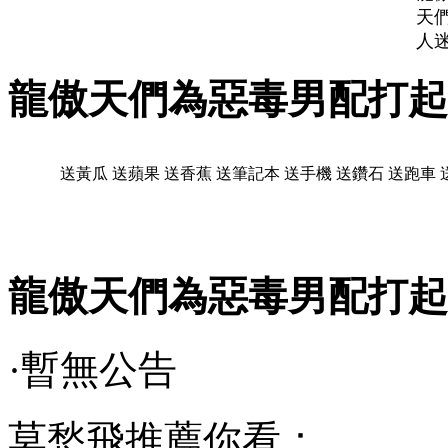
天
人
龍傲天們為惡毒男配打起
送黃瓜
送蘋果
送香蕉
送筆記本
送手機
送鑽石
送跑車
龍傲天們為惡毒男配打起
·暫無公告
莫愁飛推薦你看：