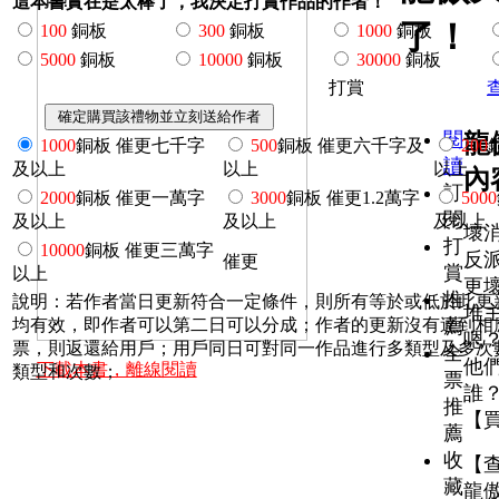
這本書實在是太棒了，我決定打賞作品的作者！
了！ 
100
銅板
300
銅板
1000
銅板
5000
銅板
10000
銅板
30000
銅板
打賞
閱
龍
1000
銅板 催更七千字
500
銅板 催更六千字及
200
讀
及以上
以上
以上
內
訂
2000
銅板 催更一萬字
3000
銅板 催更1.2萬字
5000
閱
及以上
及以上
及以上
壞
打
10000
銅板 催更三萬字
反
催更
賞
以上
更
推
說明：若作者當日更新符合一定條件，則所有等於或低於此更
堆
均有效，即作者可以第二日可以分成；作者的更新沒有達到相
薦
嗯
票，則返還給用戶；用戶同日可對同一作品進行多類型及多次
全
他
下載本書，離線閱讀
類型和次數；
票
誰
推
【
薦
收
【
藏
龍