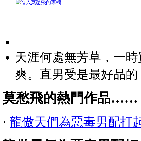
天涯何處無芳草，一時
爽。直男受是最好品的
莫愁飛的熱門作品……
·
龍傲天們為惡毒男配打