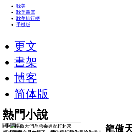
耽美
耽美書庫
耽美排行榜
手機版
更文
書架
博客
简体版
熱門小說
關閉窗口
龍傲