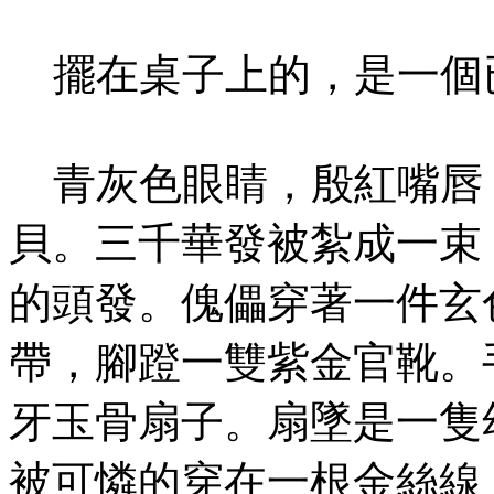
擺在桌子上的，是一個
青灰色眼睛，殷紅嘴唇
貝。三千華發被紮成一束
的頭發。傀儡穿著一件玄
帶，腳蹬一雙紫金官靴。
牙玉骨扇子。扇墜是一隻
被可憐的穿在一根金絲線