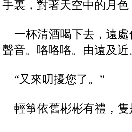
手裏，對著天空中的月色
一杯清酒喝下去，遠處
聲音。咯咯咯。由遠及近
“又來叨擾您了。”
輕箏依舊彬彬有禮，隻