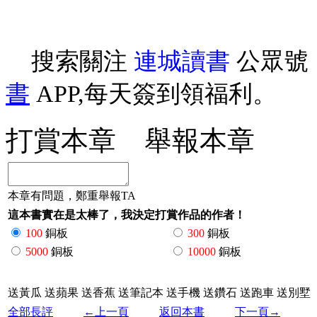
搜索關注
連城讀書
公眾號
書
APP,每天簽到領福利。
打賞本章
舉報本章
本章有問題，鄭重舉報TA
這本書實在是太棒了，我決定打賞作品的作者！
100
銅板
300
銅板
5000
銅板
10000
銅板
送黃瓜
送蘋果
送香蕉
送筆記本
送手機
送鑽石
送跑車
送別墅
全部長評
←上一頁
返回本書
下一頁→