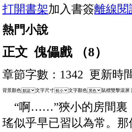
打開書架
加入書簽
離線閱
熱門小說
正文 傀儡戲 （8）
章節字數：1342 更新時間：12
背景顏色
文字尺寸
文字顏色
鼠標雙擊滾屏
“啊……”狹小的房間裏
瑤似乎早已習以為常。那