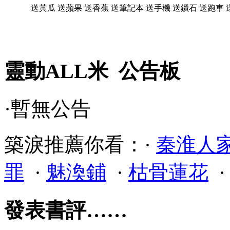
送黃瓜
送蘋果
送香蕉
送筆記本
送手機
送鑽石
送跑車
靈動ALL米 公告板
·暫無公告
築淚推薦你看：·
秦淮人
罪
·
魅渙鋪
·
枯骨蓮花
發表書評……