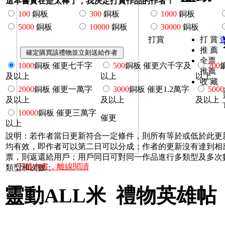
這本書實在是太棒了，我決定打賞作品的作者！
100
銅板
300
銅板
1000
銅板
5000
銅板
10000
銅板
30000
銅板
打賞
打 賞
推 薦
全票
1000
銅板 催更七千字
500
銅板 催更六千字及
200
推薦
及以上
以上
以上
收 藏
2000
銅板 催更一萬字
3000
銅板 催更1.2萬字
5000
及以上
及以上
及以上
10000
銅板 催更三萬字
催更
以上
說明：若作者當日更新符合一定條件，則所有等於或低於此更
均有效，即作者可以第二日可以分成；作者的更新沒有達到相
票，則返還給用戶；用戶同日可對同一作品進行多類型及多次
下載本書，離線閱讀
類型和次數；
靈動ALL米 禮物英雄帖