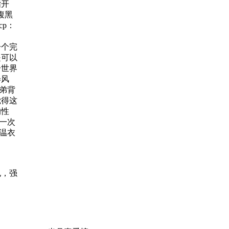
指开
腹黑
cp：
一个完
是可以
个世界
弄风
兄弟背
觉得这
的性
第一次
/温衣
也，强