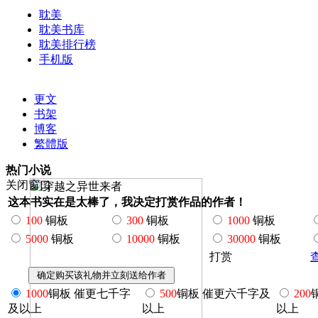
耽美
耽美书库
耽美排行榜
手机版
更文
书架
博客
繁體版
热门小说
关闭窗口
这本书实在是太棒了，我决定打赏作品的作者！
100
铜板
300
铜板
1000
铜板
5000
铜板
10000
铜板
30000
铜板
打赏
1000
铜板 催更七千字
500
铜板 催更六千字及
200
及以上
以上
以上