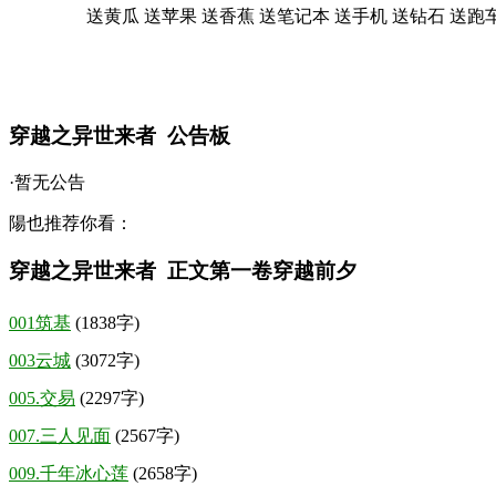
送黄瓜
送苹果
送香蕉
送笔记本
送手机
送钻石
送跑
穿越之异世来者 公告板
·暂无公告
陽也推荐你看：
穿越之异世来者 正文第一卷穿越前夕
001筑基
(1838字)
003云城
(3072字)
005.交易
(2297字)
007.三人见面
(2567字)
009.千年冰心莲
(2658字)