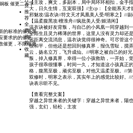
【主攻，爽文，多副本，局中局环环相扣，金手
铜板 催更二万字
赏
大，日久生情，互宠双强】//主cp：【全能系天才
推
邪魅攻/温衣诀//符文天才凤凰美人受/明寒之】///副
荐
【温柔腹黑攻/檀淮舟///疯批美人受/姬清闲】
全
温衣诀被好友背叛，与自己的小凤凰一同穿越到
票
新的标准的催更票
全陌生且灵力稀薄的世界，这里人没有灵力却还
推
应要求的的催更
远距离交流消息，温衣诀觉得很神奇。可尽管这
荐
数催更，不限催更
很和平，但他还是想回到修真界，报仇雪耻，搅
收
云，扬名立万，飞升成仙。///明寒之被自己的好
藏
叛，掉入修真界，幸得一位小孩救助，一开始，
孩子很乖很懂事，时间一久，才知道这小孩真正
格，腹黑至极，顽劣至极，对他又温柔至极。///
双修时，明寒之表示，其实年上的感觉比较好。//
诀表示听不见。
【查看完整文案】
穿越之异世来者的关键字：
穿越之异世来者，陽
强，玄幻，轻松，主攻