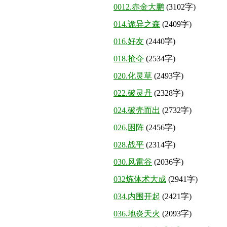
0012.赤金大鹏
(3102字)
014.诡异之森
(2409字)
016.好友
(2440字)
018.抢夺
(2534字)
020.化灵草
(2493字)
022.破灵丹
(2328字)
024.破壳而出
(2732字)
026.困阵
(2456字)
028.战平
(2314字)
030.风雷谷
(2036字)
032炼体术大成
(2941字)
034.内围开起
(2421字)
036.地炎天火
(2093字)