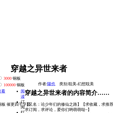
穿越之异世来者
3000
铜板
作者:
陽也
类别:耽美-幻想耽美
100000
铜板
查看
阅
穿越之异世来者的内容简介……
读
订
铜板 催更四千字及
【又名：论少年们的修仙之路】【求收藏，求推
阅
求订阅，求评论，爱你们哟萌萌哒~】
打