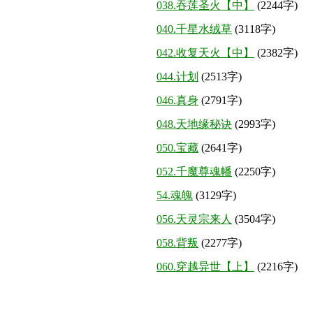
038.吞莲圣火【中】
(2244字)
040.千星水绒草
(3118字)
042.收复天火【中】
(2382字)
044.计划
(2513字)
046.真身
(2791字)
048.天地缘秘诀
(2993字)
050.宝藏
(2641字)
052.千魔尊魂幡
(2250字)
54.魂魄
(3129字)
056.天灵宗来人
(3504字)
058.背叛
(2277字)
060.穿越异世【上】
(2216字)