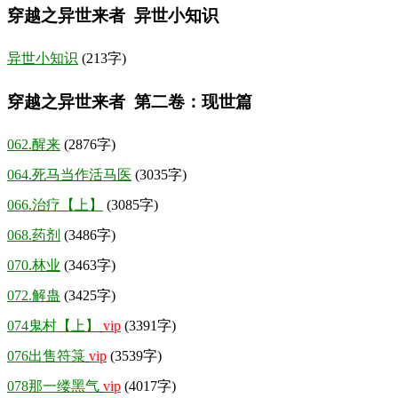
穿越之异世来者 异世小知识
异世小知识
(213字)
穿越之异世来者 第二卷：现世篇
062.醒来
(2876字)
064.死马当作活马医
(3035字)
066.治疗【上】
(3085字)
068.药剂
(3486字)
070.林业
(3463字)
072.解蛊
(3425字)
074鬼村【上】
vip
(3391字)
076出售符箓
vip
(3539字)
078那一缕黑气
vip
(4017字)