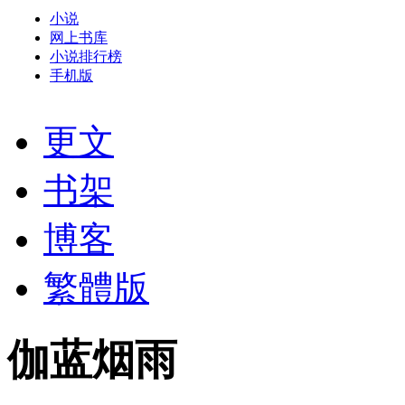
小说
网上书库
小说排行榜
手机版
更文
书架
博客
繁體版
伽蓝烟雨