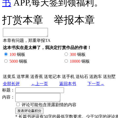
书
APP,每天签到领福利。
打赏本章
举报本章
本章有问题，郑重举报TA
这本书实在是太棒了，我决定打赏作品的作者！
100
铜板
300
铜板
5000
铜板
10000
铜板
送黄瓜
送苹果
送香蕉
送笔记本
送手机
送钻石
送跑车
送别墅
全部长评
←上一页
返回本书
下一页→
标题：
内容：
评论可能包含泄露剧情的内容
* 长篇书评设有50字的最低字数要求。少于50字的评