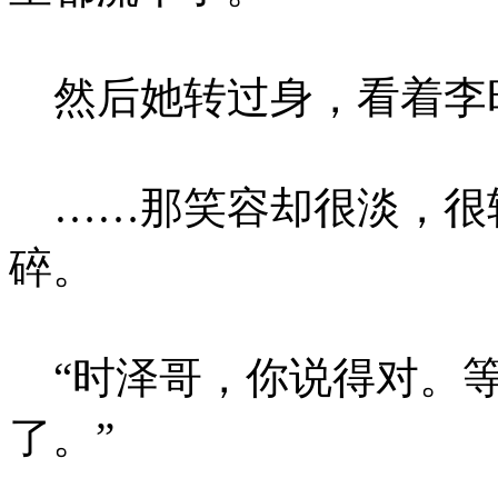
然后她转过身，看着李
……那笑容却很淡，很
碎。
“时泽哥，你说得对。等
了。”