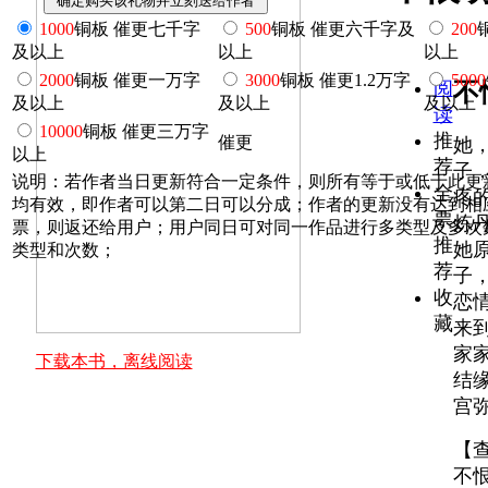
1000
铜板 催更七千字
500
铜板 催更六千字及
200
及以上
以上
以上
2000
铜板 催更一万字
3000
铜板 催更1.2万字
5000
阅
不
及以上
及以上
及以上
读
10000
铜板 催更三万字
推
催更
她
以上
荐
子
说明：若作者当日更新符合一定条件，则所有等于或低于此更
全
疼
均有效，即作者可以第二日可以分成；作者的更新没有达到相
票
炼
票，则返还给用户；用户同日可对同一作品进行多类型及多次
推
她
类型和次数；
荐
子
收
恋
藏
来
家
下载本书，离线阅读
结
宫
【
不