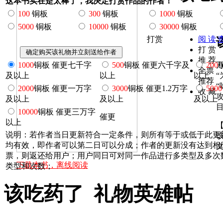
这本书实在是太棒了，我决定打赏作品的作者！
100
铜板
300
铜板
1000
铜板
5000
铜板
10000
铜板
30000
铜板
打赏
阅 读
打 赏
推 荐
1000
铜板 催更七千字
500
铜板 催更六千字及
200
全票
及以上
以上
以上
“
推荐
“
2000
铜板 催更一万字
3000
铜板 催更1.2万字
5000
收 藏
及以上
及以上
及以上
10000
铜板 催更三万字
催更
以上
说明：若作者当日更新符合一定条件，则所有等于或低于此更
均有效，即作者可以第二日可以分成；作者的更新没有达到相
票，则返还给用户；用户同日可对同一作品进行多类型及多次
下载本书，离线阅读
类型和次数；
该吃药了 礼物英雄帖