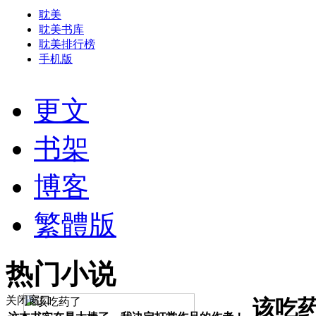
耽美
耽美书库
耽美排行榜
手机版
更文
书架
博客
繁體版
热门小说
关闭窗口
该吃