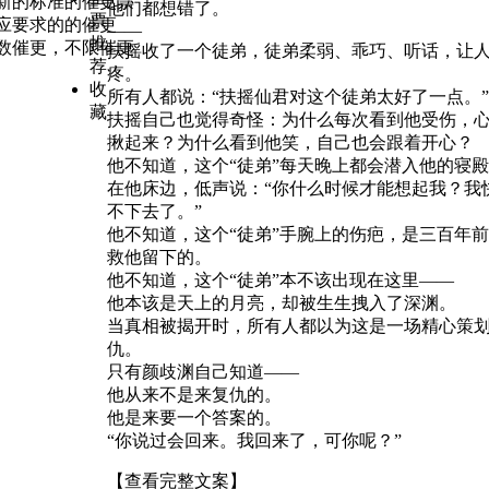
新的标准的催更票
他们都想错了。
票
应要求的的催更
——
推
数催更，不限催更
扶摇收了一个徒弟，徒弟柔弱、乖巧、听话，让
荐
疼。
收
所有人都说：“扶摇仙君对这个徒弟太好了一点。”
藏
扶摇自己也觉得奇怪：为什么每次看到他受伤，
揪起来？为什么看到他笑，自己也会跟着开心？
他不知道，这个“徒弟”每天晚上都会潜入他的寝
在他床边，低声说：“你什么时候才能想起我？我
不下去了。”
他不知道，这个“徒弟”手腕上的伤疤，是三百年
救他留下的。
他不知道，这个“徒弟”本不该出现在这里——
他本该是天上的月亮，却被生生拽入了深渊。
当真相被揭开时，所有人都以为这是一场精心策
仇。
只有颜歧渊自己知道——
他从来不是来复仇的。
他是来要一个答案的。
“你说过会回来。我回来了，可你呢？”
【查看完整文案】