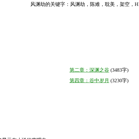
风渊劫的关键字：
风渊劫，陈难，耽美，架空，H
第二章：深渊之谷
(3483字)
第四章：谷中岁月
(3230字)