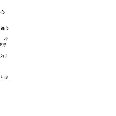
人心
心都会
殿，坐
快撑
前为了
划的复