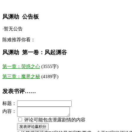
风渊劫 公告板
·暂无公告
陈难推荐你看：
风渊劫 第一卷：风起渊谷
第一章：荧惑之心
(3555字)
第三章：魔界之秘
(4189字)
发表书评……
标题：
内容：
评论可能包含泄露剧情的内容