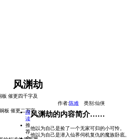
风渊劫
铜板 催更四千字及
作者:
陈难
类别:仙侠
铜板 催更二万字
阅
风渊劫的内容简介……
读
推
他以为自己是捡了一个无家可归的小可怜。
荐
他以为自己是潜入仙界伺机复仇的魔族卧底。
全