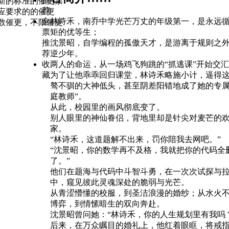
新的标准的催更票
荐
应要求的的催更
全
林诗禾，南乔中学光芒万丈的年级第一，是永远
数催更，不限催更
票
矩的优等生；
推
沈景昭，自学编程的孤傲天才，是游离于规则之
荐
逆少年。
收
两人的命运，从一场鸡飞狗跳的“抓逃课”开始交
藏
为了让他乖乖回归课堂，林诗禾略施小计，逼得
骜不驯的大神低头，甚至阴差阳错地成了她的专属
庭教师”。
从此，校园里的画风彻底变了。
别人眼里的神仙眷侣，背地里却是针尖对麦芒的
家。
“林诗禾，这道题解不出来，罚你陪我去网吧。”
“沈景昭，你的数学再不及格，我就把你的代码全
了。”
他们在题海与代码中斗智斗勇，在一次次试探与
中，窥见彼此灵魂深处的脆弱与光芒。
从青涩懵懂的校服，到圣洁浪漫的婚纱；从水火
博弈，到情愫暗生的双向奔赴。
沈景昭曾问她：“林诗禾，你的人生规划里有我吗
后来，在万众瞩目的婚礼上，他红着眼眶，将戒