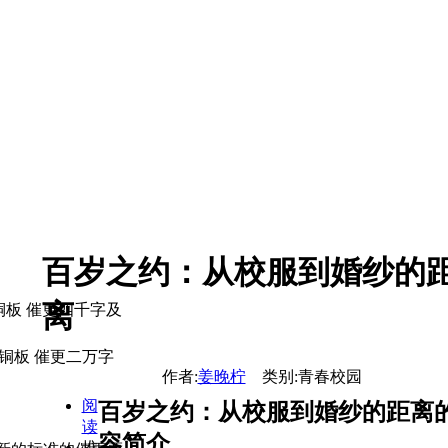
百岁之约：从校服到婚纱的
离
铜板 催更四千字及
铜板 催更二万字
作者:
姜晚柠
类别:青春校园
阅
百岁之约：从校服到婚纱的距离
读
容简介……
推