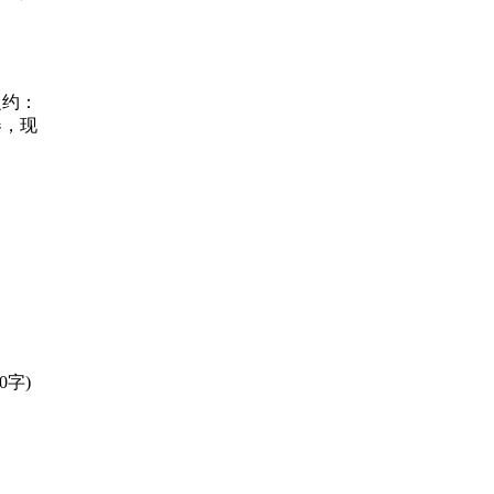
之约：
春，现
80字)