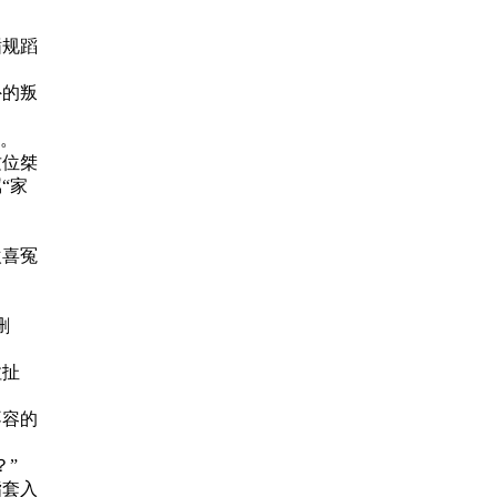
循规蹈
外的叛
汇。
这位桀
“家
欢喜冤
删
拉扯
不容的
？”
指套入