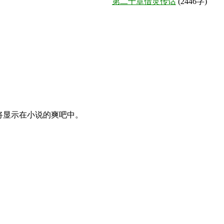
第二十章借灵传话
(2446字)
论将显示在小说的爽吧中。