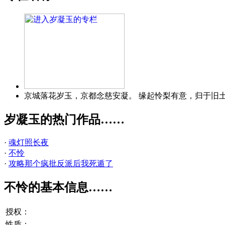
京城落花岁玉，京都念慈安凝。 缘起怜梨有意，归于旧
岁凝玉的热门作品……
·
魂灯照长夜
·
不怜
·
攻略那个疯批反派后我死遁了
不怜的基本信息……
授权：
性质：