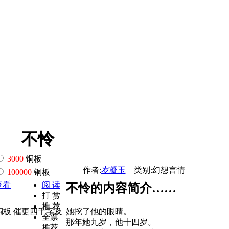
不怜
3000
铜板
作者:
岁凝玉
类别:幻想言情
100000
铜板
查看
阅 读
不怜的内容简介……
打 赏
推 荐
铜板 催更四千字及
她挖了他的眼睛。
全票
那年她九岁，他十四岁。
推荐