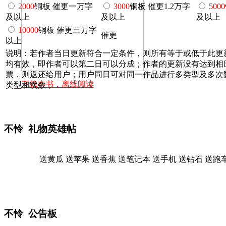
2000
铜板 催更一万字
3000
铜板 催更1.2万字
5000
及以上
及以上
及以上
10000
铜板 催更三万字
催更
以上
说明：若作者当日更新符合一定条件，则所有等于或低于此更
均有效，即作者可以第二日可以分成；作者的更新没有达到相
票，则返还给用户；用户同日可对同一作品进行多类型及多次
下载本书，离线阅读
类型和次数；
不怜 礼物英雄帖
送黄瓜
送苹果
送香蕉
送笔记本
送手机
送钻石
送跑
不怜 公告板