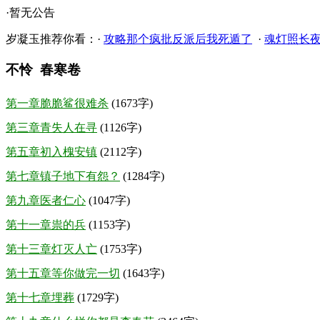
·暂无公告
岁凝玉推荐你看：·
攻略那个疯批反派后我死遁了
·
魂灯照长
不怜 春寒卷
第一章脆脆鲨很难杀
(1673字)
第三章青失人在寻
(1126字)
第五章初入槐安镇
(2112字)
第七章镇子地下有怨？
(1284字)
第九章医者仁心
(1047字)
第十一章祟的兵
(1153字)
第十三章灯灭人亡
(1753字)
第十五章等你做完一切
(1643字)
第十七章埋葬
(1729字)