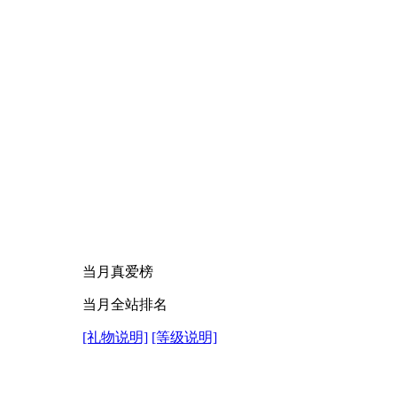
。
，
当月真爱榜
当月全站排名
[礼物说明]
[等级说明]