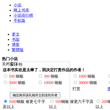
小说
网上书库
小说排行榜
手机版
更文
书架
博客
繁體版
热门小说
关闭窗口
这本书实在是太棒了，我决定打赏作品的作者！
100
铜板
300
铜板
1000
铜板
5000
铜板
10000
铜板
30000
铜板
打赏
1000
铜板 催更七千字
500
铜板 催更六千字及
200
及以上
以上
以上