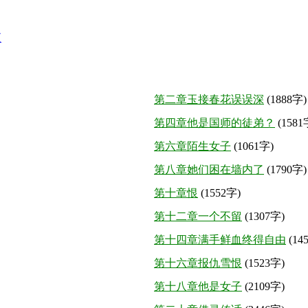
夜
第二章玉接春花误误深
(1888字)
第四章他是国师的徒弟？
(1581
第六章陌生女子
(1061字)
第八章她们困在墙内了
(1790字)
第十章恨
(1552字)
第十二章一个不留
(1307字)
第十四章满手鲜血终得自由
(14
第十六章报仇雪恨
(1523字)
第十八章他是女子
(2109字)