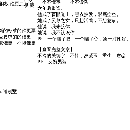
一个不懂事，一个不设防。
铜板 催更二万字
收 藏
六年后重逢。
他成了盲眼道士，黑衣披发，眼底空空。
她成了灵尊之女，只想活着，不想惹事。
他说：我来接你。
新的标准的催更票
她说：我不认识你。
应要求的的催更
PS：一个瞎了眼，一个瞎了心，凑一对刚好
数催更，不限催更
【查看完整文案】
不怜的关键字：
不怜，岁凝玉，重生，虐恋
BE，女扮男装
车
送别墅