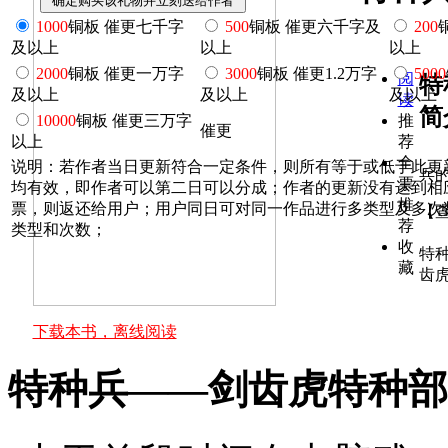
1000
铜板 催更七千字
500
铜板 催更六千字及
200
及以上
以上
以上
2000
铜板 催更一万字
3000
铜板 催更1.2万字
5000
阅
特
及以上
及以上
及以上
读
简
10000
铜板 催更三万字
推
催更
以上
荐
全
说明：若作者当日更新符合一定条件，则所有等于或低于此更
兵
票
均有效，即作者可以第二日可以分成；作者的更新没有达到相
推
票，则返还给用户；用户同日可对同一作品进行多类型及多次
【
荐
类型和次数；
收
特
藏
齿
下载本书，离线阅读
特种兵——剑齿虎特种部