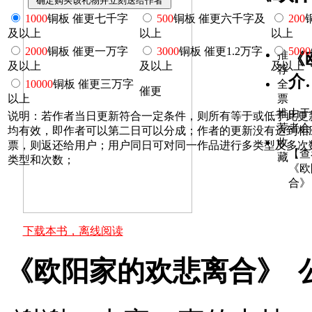
1000
铜板 催更七千字
500
铜板 催更六千字及
200
及以上
以上
以上
2000
铜板 催更一万字
3000
铜板 催更1.2万字
5000
推
《
及以上
及以上
及以上
荐
介
10000
铜板 催更三万字
全
催更
以上
票
推
由于
说明：若作者当日更新符合一定条件，则所有等于或低于此更
荐
者会
均有效，即作者可以第二日可以分成；作者的更新没有达到相
收
票，则返还给用户；用户同日可对同一作品进行多类型及多次
【查
藏
类型和次数；
《欧
合》
下载本书，离线阅读
《欧阳家的欢悲离合》 