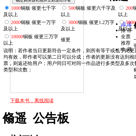
1000
铜板 催更七千字
500
铜板 催更六千字及
200
及以上
以上
以上
2000
铜板 催更一万字
3000
铜板 催更1.2万字
5000
阅 读
及以上
及以上
及以上
推 荐
10000
铜板 催更三万字
全票
催更
以上
推荐
收 藏
说明：若作者当日更新符合一定条件，则所有等于或低于此更
均有效，即作者可以第二日可以分成；作者的更新没有达到相
票，则返还给用户；用户同日可对同一作品进行多类型及多次
类型和次数；
下载本书，离线阅读
翛遥 公告板