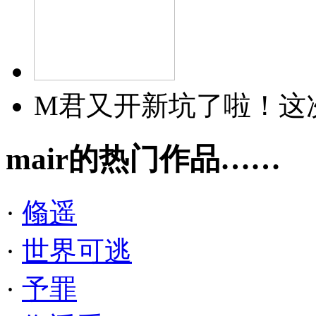
M君又开新坑了啦！这
mair的热门作品……
·
翛遥
·
世界可逃
·
予罪