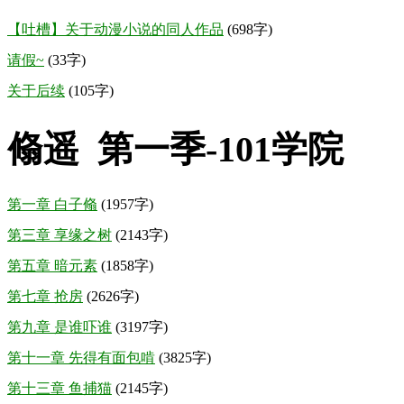
【吐槽】关于动漫小说的同人作品
(698字)
请假~
(33字)
关于后续
(105字)
翛遥 第一季-101学院
第一章 白子翛
(1957字)
第三章 享缘之树
(2143字)
第五章 暗元素
(1858字)
第七章 抢房
(2626字)
第九章 是谁吓谁
(3197字)
第十一章 先得有面包啃
(3825字)
第十三章 鱼捕猫
(2145字)