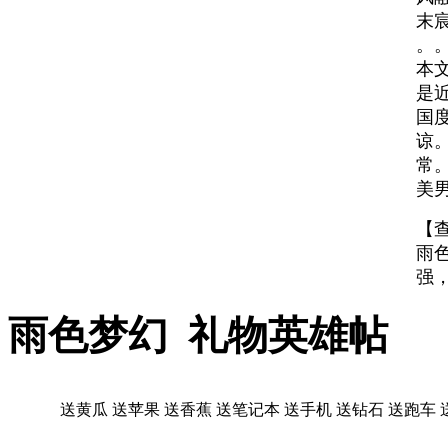
末
。
本
是
国
谅
常
美
【
雨
强
雨色梦幻 礼物英雄帖
送黄瓜
送苹果
送香蕉
送笔记本
送手机
送钻石
送跑车