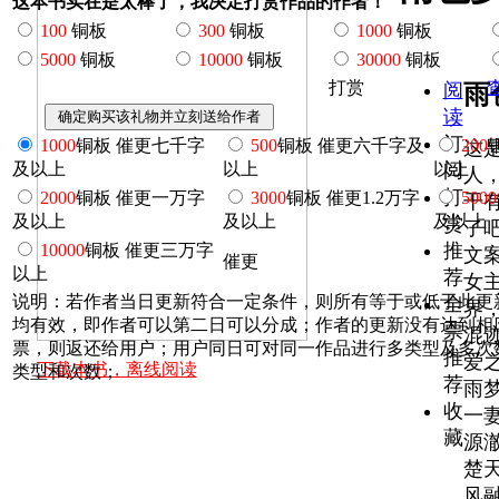
这本书实在是太棒了，我决定打赏作品的作者！
100
铜板
300
铜板
1000
铜板
5000
铜板
10000
铜板
30000
铜板
打赏
阅
雨
读
订
1000
铜板 催更七千字
500
铜板 催更六千字及
200
这
及以上
以上
以上
阅
人
打
2000
铜板 催更一万字
3000
铜板 催更1.2万字
5000
干
及以上
及以上
及以上
赏
了
推
10000
铜板 催更三万字
文
催更
以上
荐
女
说明：若作者当日更新符合一定条件，则所有等于或低于此更
全
界
均有效，即作者可以第二日可以分成；作者的更新没有达到相
票
混
票，则返还给用户；用户同日可对同一作品进行多类型及多次
推
爱
下载本书，离线阅读
类型和次数；
荐
雨
收
一妻
藏
源澈
楚
风