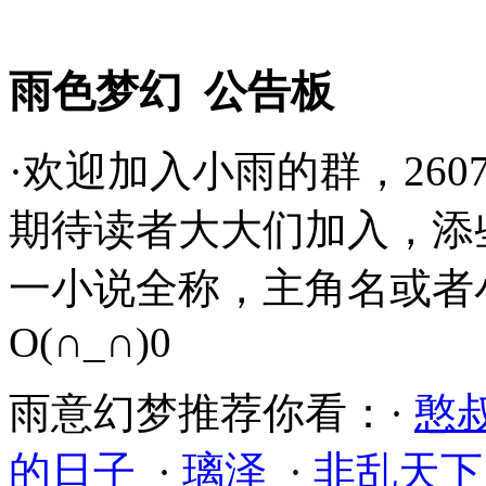
雨色梦幻 公告板
·欢迎加入小雨的群，26072
期待读者大大们加入，添
一小说全称，主角名或者
O(∩_∩)0
雨意幻梦推荐你看：·
憨
的日子
·
璃泽
·
非乱天下