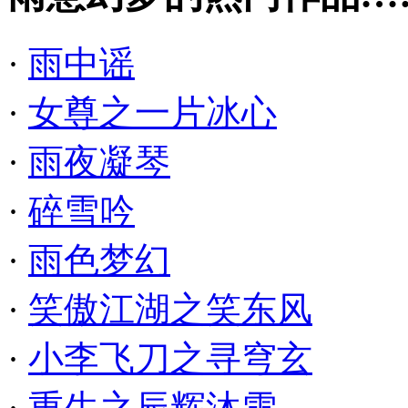
·
雨中谣
·
女尊之一片冰心
·
雨夜凝琴
·
碎雪吟
·
雨色梦幻
·
笑傲江湖之笑东风
·
小李飞刀之寻穹玄
·
重生之辰辉沐雪