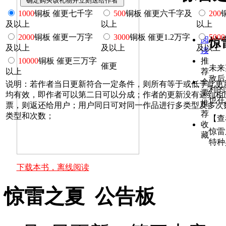
1000
铜板 催更七千字
500
铜板 催更六千字及
200
及以上
以上
以上
2000
铜板 催更一万字
3000
铜板 催更1.2万字
5000
阅
惊
及以上
及以上
及以上
读
10000
铜板 催更三万字
推
催更
未来
以上
荐
敌后
全
说明：若作者当日更新符合一定条件，则所有等于或低于此更
利的
票
均有效，即作者可以第二日可以分成；作者的更新没有达到相
也在
推
票，则返还给用户；用户同日可对同一作品进行多类型及多次
荐
类型和次数；
【查
收
惊雷
藏
特种
下载本书，离线阅读
惊雷之夏 公告板