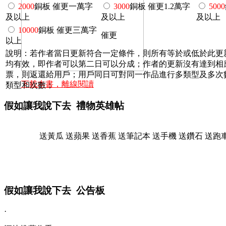
2000
銅板 催更一萬字
3000
銅板 催更1.2萬字
5000
及以上
及以上
及以上
10000
銅板 催更三萬字
催更
以上
說明：若作者當日更新符合一定條件，則所有等於或低於此更
均有效，即作者可以第二日可以分成；作者的更新沒有達到相
票，則返還給用戶；用戶同日可對同一作品進行多類型及多次
下載本書，離線閱讀
類型和次數；
假如讓我說下去 禮物英雄帖
送黃瓜
送蘋果
送香蕉
送筆記本
送手機
送鑽石
送跑
假如讓我說下去 公告板
·