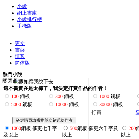
小說
網上書庫
小說排行榜
手機版
更文
書架
博客
简体版
熱門小說
關閉窗口
這本書實在是太棒了，我決定打賞作品的作者！
100
銅板
300
銅板
1000
銅板
5000
銅板
10000
銅板
30000
銅板
打賞
1000
銅板 催更七千字
500
銅板 催更六千字及
200
及以上
以上
以上