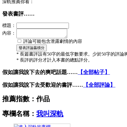
深軌推薦你看：
發表書評……
標題：
內容：
評論可能包含泄露劇情的內容
* 長篇書評設有50字的最低字數要求。少於50字的評
* 長評的評分才計入本書的總點評分。
假如讓我說下去的爽吧話題……
【全部帖子】
假如讓我說下去受歡迎的書評……
【全部評論】
推薦指數：
作品
專欄名稱：
我叫深軌