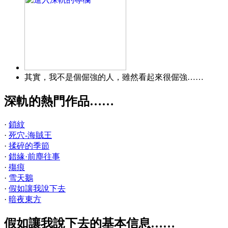
其實，我不是個倔強的人，雖然看起來很倔強……
深軌的熱門作品……
·
鎖紋
·
死穴-海賊王
·
揉碎的季節
·
錯緣·前塵往事
·
殤痕
·
雪天鵝
·
假如讓我說下去
·
暗夜東方
假如讓我說下去的基本信息……