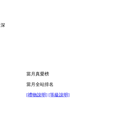
，深
當月真愛榜
當月全站排名
[禮物說明]
[等級說明]