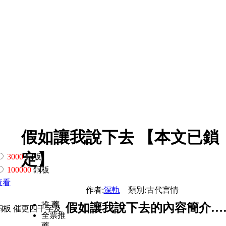
假如讓我說下去 【本文已鎖
定】
3000
銅板
100000
銅板
查看
作者:
深軌
類別:古代言情
推 薦
假如讓我說下去的內容簡介…
銅板 催更四千字及
全票推
薦