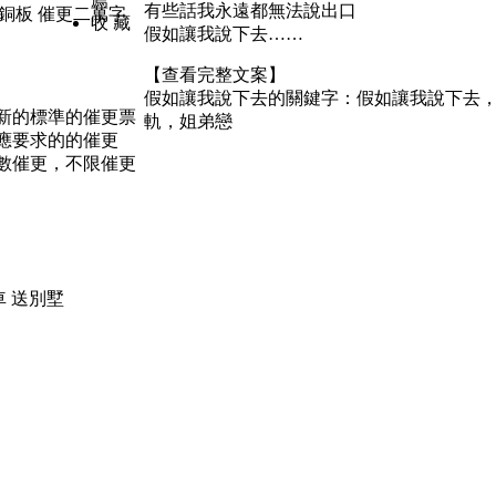
有些話我永遠都無法說出口
銅板 催更二萬字
收 藏
假如讓我說下去……
【查看完整文案】
假如讓我說下去的關鍵字：
假如讓我說下去
新的標準的催更票
軌，姐弟戀
應要求的的催更
數催更，不限催更
車
送別墅